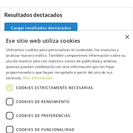
Resultados destacados
Cargar resultados destacados
×
Ese sitio web utiliza cookies
Utilizamos cookies para personalizar el contenido, los anuncios y
analizar nuestro tráfico. También compartimos información sobre su
Contacta con el equipo de NextCaddy
uso de nuestro sitio con nuestros socios de publicidad y análisis,
quienes pueden combinarla con otra información que les haya
Opina
Contacta
proporcionado o que hayan recopilado a partir del uso de sus
servicios.
Más información
COOKIES ESTRICTAMENTE NECESARIAS
COOKIES DE RENDIMIENTO
Trabaja con nosotros
COOKIES DE PREFERENCIAS
COOKIES DE FUNCIONALIDAD