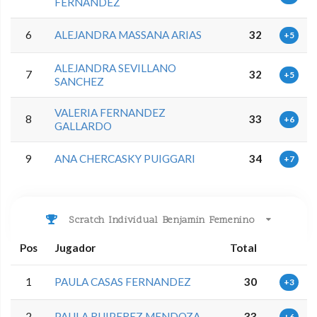
FERNANDEZ
6
ALEJANDRA MASSANA ARIAS
32
+5
ALEJANDRA SEVILLANO
7
32
+5
SANCHEZ
VALERIA FERNANDEZ
8
33
+6
GALLARDO
9
ANA CHERCASKY PUIGGARI
34
+7
Scratch Individual Benjamin Femenino
Pos
Jugador
Total
1
PAULA CASAS FERNANDEZ
30
+3
2
PAULA RUIPEREZ MENDOZA
33
+6