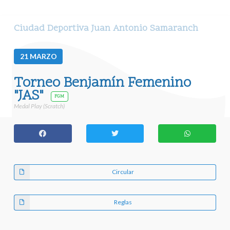
Ciudad Deportiva Juan Antonio Samaranch
21
MARZO
Torneo Benjamín Femenino
"JAS"
FGM
Medal Play (Scratch)
Circular
Reglas