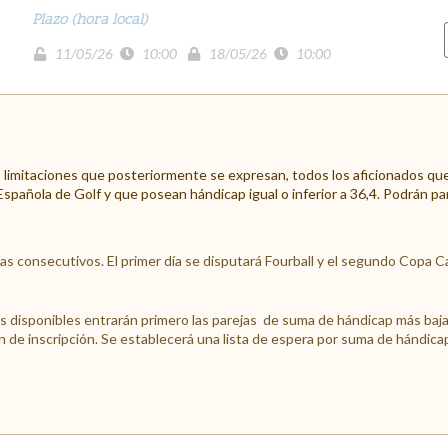
Plazo (hora local)
11/05/26
10:00
18/05/26
10:00
limitaciones que posteriormente se expresan, todos los aficionados qu
 Española de Golf y que posean hándicap igual o inferior a 36,4. Podrán p
as consecutivos. El primer día se disputará Fourball y el segundo Copa C
zas disponibles entrarán primero las parejas de suma de hándicap más ba
 de inscripción. Se establecerá una lista de espera por suma de hándicap