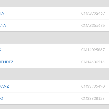
IA
CMA8792467
ANA
CMA8355636
G
CM14095867
NENDEZ
CM14630516
RANZ
CM33935490
RO
CM33808128