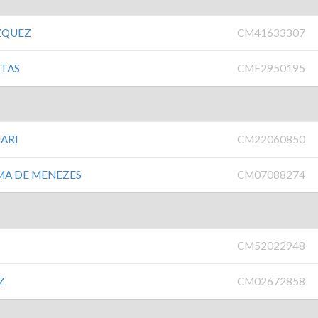
ZQUEZ
CM41633307
NTAS
CMF2950195
NARI
CM22060850
IMA DE MENEZES
CM07088274
CM52022948
Z
CM02672858