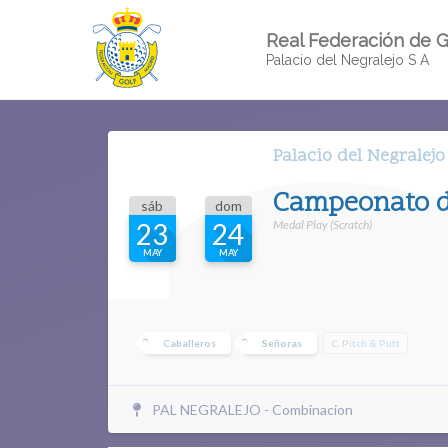
Real Federación de G
Palacio del Negralejo S A
Palacio del Negralejo
Campeonato d
sáb
dom
Medal Play (Scratch)
23
24
MAY
MAY
Caballeros
Señoras
C. Pitch & Putt
PAL NEGRALEJO - Combinacion