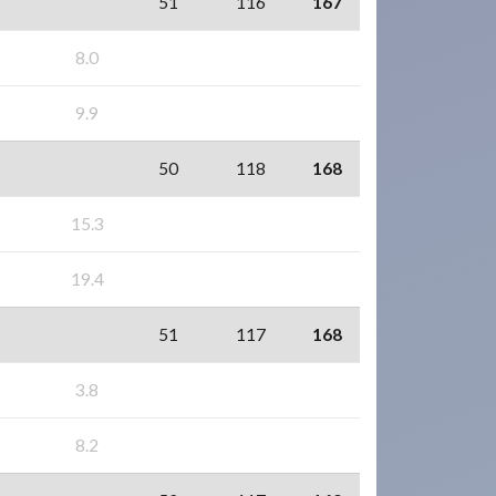
51
116
167
8.0
9.9
50
118
168
15.3
19.4
51
117
168
3.8
8.2