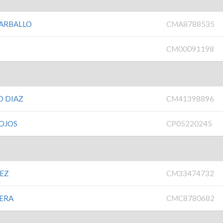
CARBALLO
CMA8788535
CM00091198
O DIAZ
CM41398896
OJOS
CP05220245
EZ
CM33474732
ERA
CMC8780682