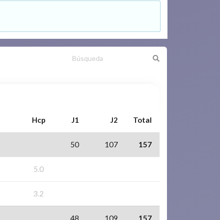
Hcp
J1
J2
Total
50
107
157
5.0
3.2
48
109
157