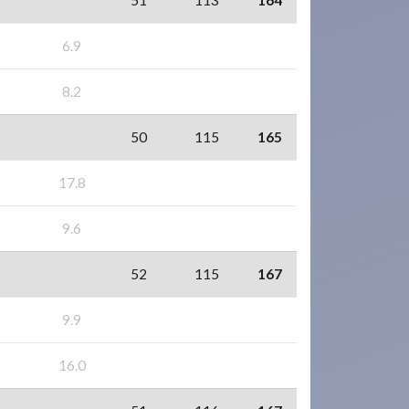
51
113
164
6.9
8.2
50
115
165
17.8
9.6
52
115
167
9.9
16.0