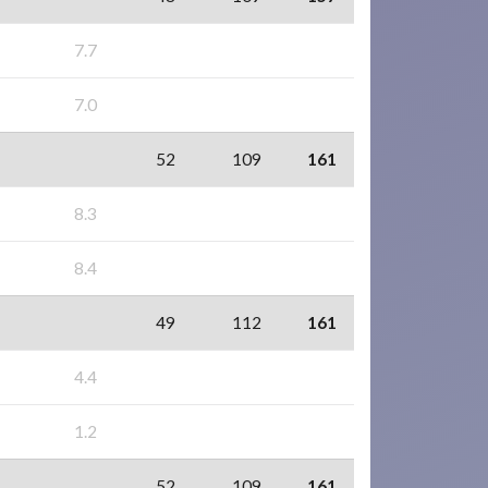
7.7
7.0
52
109
161
8.3
8.4
49
112
161
4.4
1.2
52
109
161