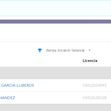
Pareja Scratch General
Licencia
 GARCIA-LLIBEROS
CM52054992
RNANDEZ
CM52628528