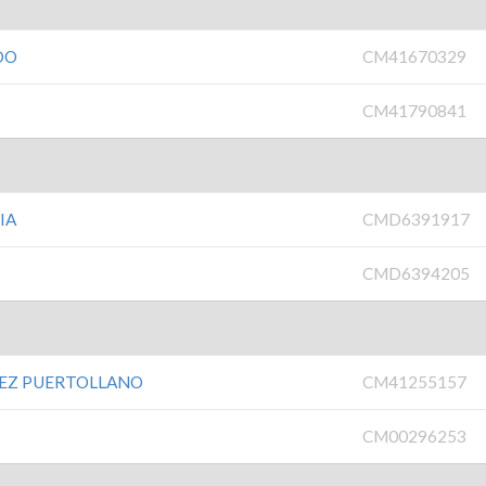
DO
CM41670329
CM41790841
IA
CMD6391917
CMD6394205
UEZ PUERTOLLANO
CM41255157
CM00296253