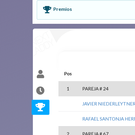
Premios
Pos
1
PAREJA # 24
JAVIER NIEDERLEYTNER
RAFAEL SANTONJA HE
2
PAREJA # 67