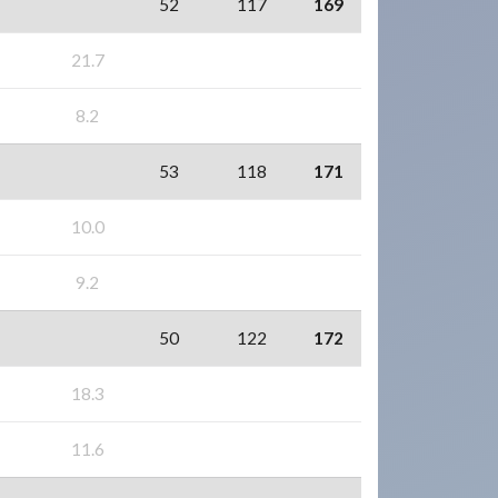
52
117
169
21.7
8.2
53
118
171
10.0
9.2
50
122
172
18.3
11.6