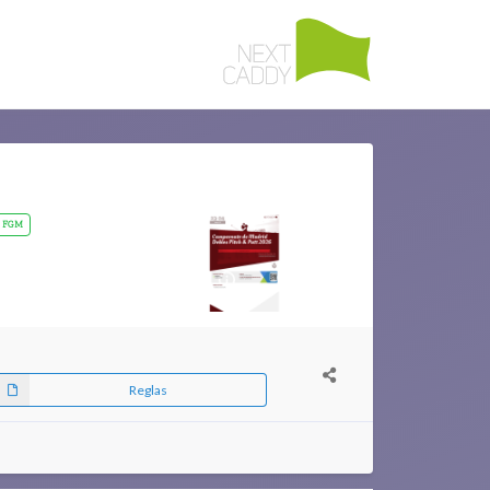
FGM
Reglas