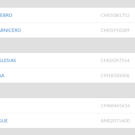
NEBRO
CM05081752
ARNICERO
CM05910389
LESIAS
CM02097554
GA
CM18503006
CMA8465616
GUE
AM02075400