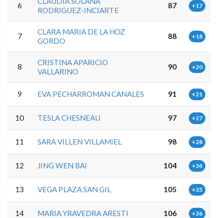
CLAUDIA SOLANA
6
87
+17
RODRIGUEZ-INCIARTE
CLARA MARIA DE LA HOZ
7
88
+18
GORDO
CRISTINA APARICIO
8
90
+20
VALLARINO
9
EVA PECHARROMAN CANALES
91
+21
10
TESLA CHESNEAU
97
+27
11
SARA VILLEN VILLAMIEL
98
+28
12
JING WEN BAI
104
+34
13
VEGA PLAZA SAN GIL
105
+35
14
MARIA YRAVEDRA ARESTI
106
+36