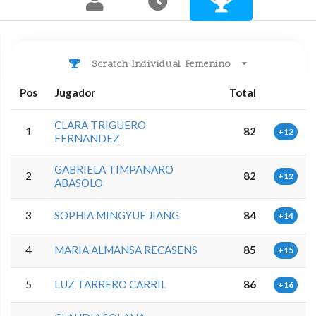
Scratch Individual Femenino
Pos
Jugador
Total
CLARA TRIGUERO
1
82
+12
FERNANDEZ
GABRIELA TIMPANARO
2
82
+12
ABASOLO
3
SOPHIA MINGYUE JIANG
84
+14
4
MARIA ALMANSA RECASENS
85
+15
5
LUZ TARRERO CARRIL
86
+16