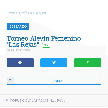
Forus Golf Las Rejas
22
MARZO
Torneo Alevín Femenino
"Las Rejas"
FGM
Medal Play (Scratch)
Reglas
FORUS GOLF LAS REJAS - Las Rejas