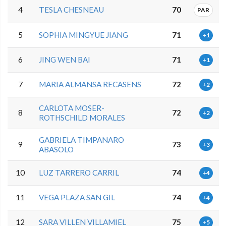
4
TESLA CHESNEAU
70
PAR
5
SOPHIA MINGYUE JIANG
71
+1
6
JING WEN BAI
71
+1
7
MARIA ALMANSA RECASENS
72
+2
CARLOTA MOSER-
8
72
+2
ROTHSCHILD MORALES
GABRIELA TIMPANARO
9
73
+3
ABASOLO
10
LUZ TARRERO CARRIL
74
+4
11
VEGA PLAZA SAN GIL
74
+4
12
SARA VILLEN VILLAMIEL
75
+5