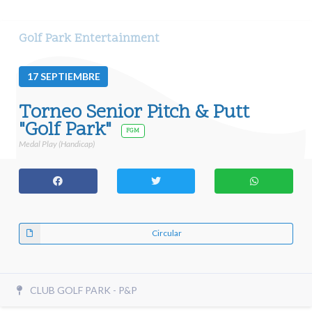
Golf Park Entertainment
17
SEPTIEMBRE
Torneo Senior Pitch & Putt
"Golf Park"
FGM
Medal Play (Handicap)
Circular
CLUB GOLF PARK - P&P