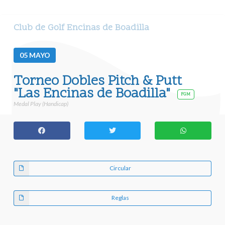
Club de Golf Encinas de Boadilla
05
MAYO
Torneo Dobles Pitch & Putt
"Las Encinas de Boadilla"
FGM
Medal Play (Handicap)
Circular
Reglas