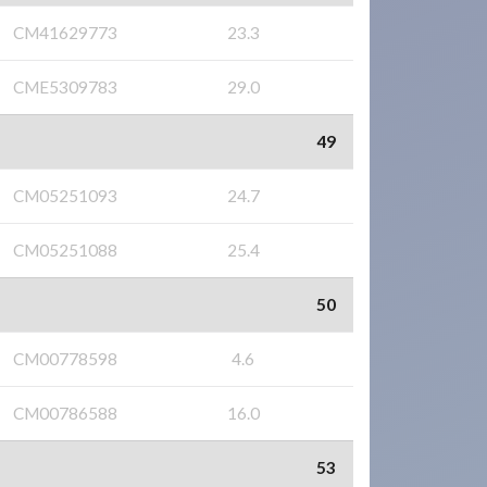
CM41629773
23.3
CME5309783
29.0
49
CM05251093
24.7
CM05251088
25.4
50
CM00778598
4.6
CM00786588
16.0
53