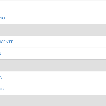
ANO
VICENTE
U
A
UIZ