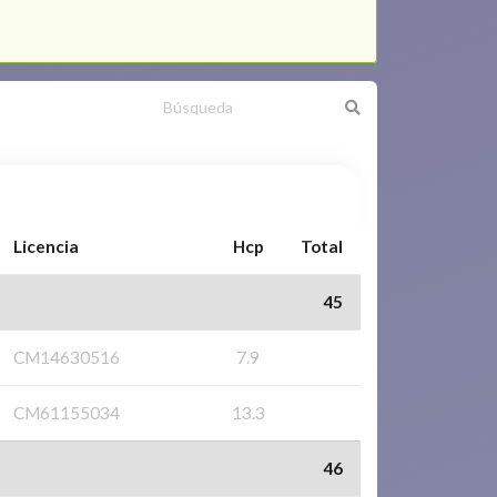
Licencia
Hcp
Total
45
CM14630516
7.9
CM61155034
13.3
46