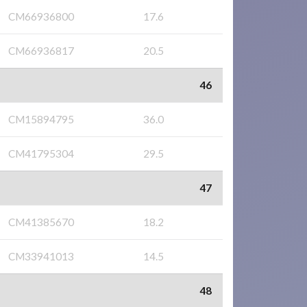
CM66936800
17.6
CM66936817
20.5
46
CM15894795
36.0
CM41795304
29.5
47
CM41385670
18.2
CM33941013
14.5
48