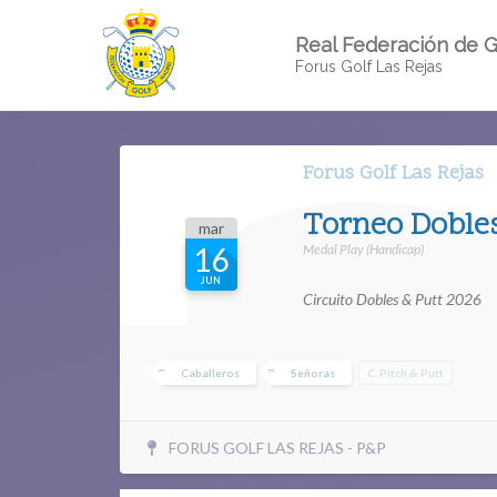
Real Federación de G
Forus Golf Las Rejas
Forus Golf Las Rejas
Torneo Dobles
mar
Medal Play (Handicap)
16
JUN
Circuito Dobles & Putt 2026
Caballeros
Señoras
C. Pitch & Putt
FORUS GOLF LAS REJAS - P&P