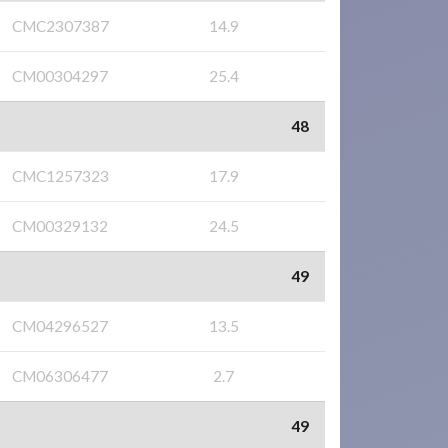
CMC2307387
14.9
CM00304297
25.4
48
CMC1257323
17.9
CM00329132
24.5
49
CM04296527
13.5
CM06306477
2.7
49