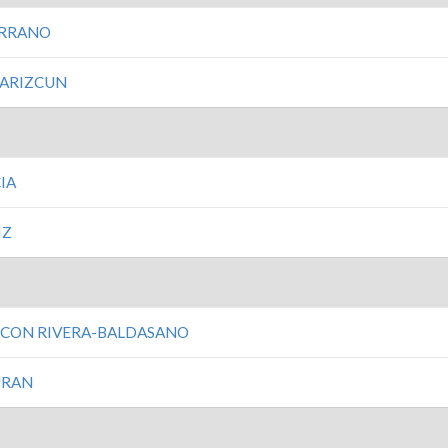
ERRANO
 ARIZCUN
IA
IZ
SCON RIVERA-BALDASANO
URAN