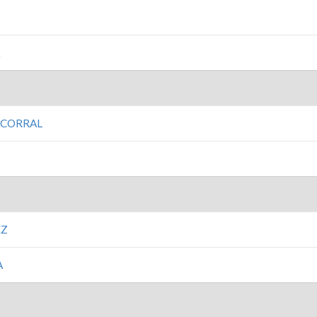
A
 CORRAL
EZ
A