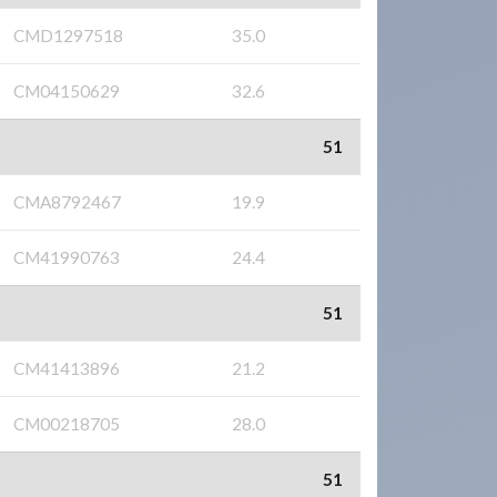
CMD1297518
35.0
CM04150629
32.6
51
CMA8792467
19.9
CM41990763
24.4
51
CM41413896
21.2
CM00218705
28.0
51