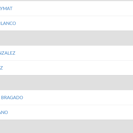
AYMAT
BLANCO
NZALEZ
EZ
Z BRAGADO
ANO