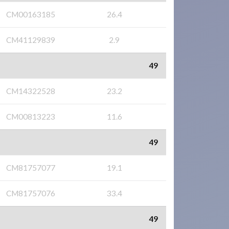
CM00163185
26.4
CM41129839
2.9
49
CM14322528
23.2
CM00813223
11.6
49
CM81757077
19.1
CM81757076
33.4
49