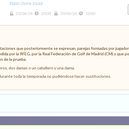
Plazo (hora local)
03/06/26
10:00
10/06/26
10:00
mitaciones que posteriormente se expresan, parejas formadas por jugador
dida por la RFEG, por la Real Federación de Golf de Madrid (CM) y que pos
n de la prueba.
eros, dos damas o un caballero y una dama.
durante toda la temporada no pudiéndose hacer sustituciones.