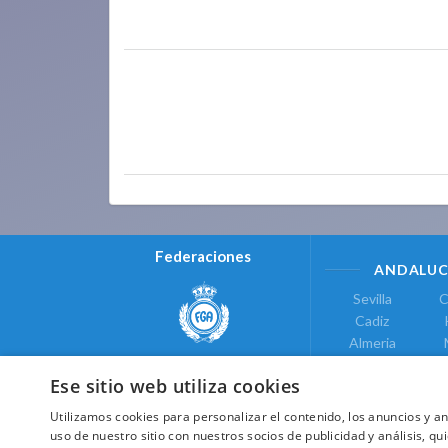
Federaciones
ANDALUC
Sevilla
C
Cadiz
Almeria
Real Federación Andaluza de
Jaen
G
Golf
Ese sitio web utiliza cookies
ÁREA DE LE
Utilizamos cookies para personalizar el contenido, los anuncios y 
Valencia
uso de nuestro sitio con nuestros socios de publicidad y análisis, 