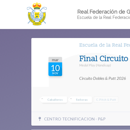
Real Federación de G
Escuela de la Real Federac
Escuela de la Real F
Final Circuito
mar
Medal Play (Handicap)
10
NOV
Circuito Dobles & Putt 2026
Caballeros
Señoras
C. Pitch & Putt
CENTRO TECNIFICACION - P&P