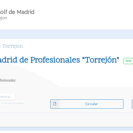
olf de Madrid
ejon
 Torrejon
adrid de Profesionales "Torrejón"
FGM
esionales
eñoras
C. Profesionales
Circular