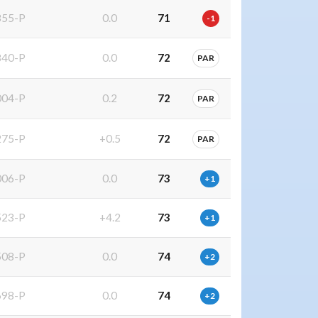
55-P
0.0
71
-1
40-P
0.0
72
PAR
04-P
0.2
72
PAR
75-P
+0.5
72
PAR
06-P
0.0
73
+1
23-P
+4.2
73
+1
08-P
0.0
74
+2
98-P
0.0
74
+2