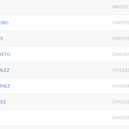
440535
EIRO
CM0505
ES
CM0103
NIETO
CM4107
ALEZ
CM1533
TINEZ
CM3334
REZ
CM5212
O
CM5203