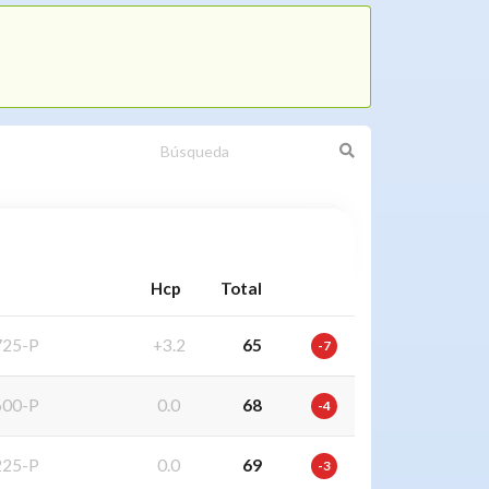
a
Hcp
Total
25-P
+3.2
65
-7
00-P
0.0
68
-4
25-P
0.0
69
-3