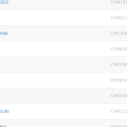
GUDO
CM8137
CM0213
INA
CM1104
CMA834
CM0734
CM0814
Z
CM0034
OLAS
CM9212
ENO
CM0010