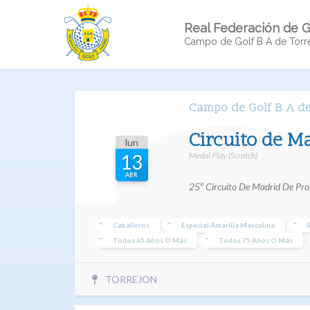
Real Federación de G
Campo de Golf B A de Torr
Campo de Golf B A de
Circuito de M
lun
Medal Play (Scratch)
13
ABR
25º Circuito De Madrid De Prof
Caballeros
Especial Amarilla Masculina
S
Todos 65 Años O Más
Todos 75 Años O Más
TORREJON