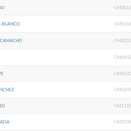
GO
CM0013
Z-BLANCO
CM0118
A CAMACHO
CM0210
CM0002
VE
CM0230
ANCHEZ
CM0205
RD
CM1135
SADA
CM3336