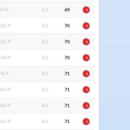
67-P
1.2
69
-3
31-P
0.0
70
-2
21-P
0.0
70
-2
43-P
0.0
70
-2
74-P
0.0
71
-1
65-P
0.0
71
-1
64-P
0.0
71
-1
41-P
0.0
71
-1