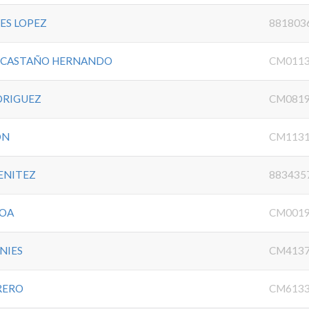
ES LOPEZ
881803
-CASTAÑO HERNANDO
CM0113
DRIGUEZ
CM0819
ON
CM1131
ENITEZ
883435
HOA
CM0019
NIES
CM4137
RERO
CM6133