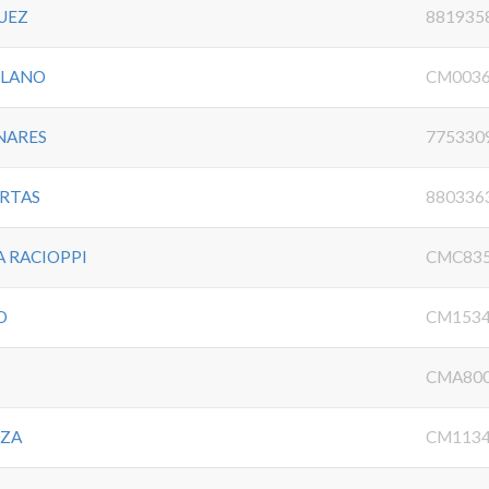
UEZ
881935
LLANO
CM0036
NARES
775330
RTAS
880336
A RACIOPPI
CMC835
O
CM1534
CMA800
OZA
CM1134