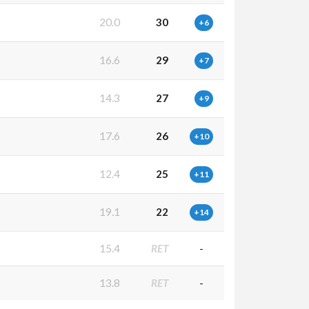
7
20.0
30
+6
3
16.6
29
+7
2
14.3
27
+9
8
17.6
26
+10
8
12.4
25
+11
9
19.1
22
+14
8
15.4
RET
-
4
13.8
RET
-