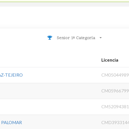
Senior 1ª Categoría
Licencia
AZ-TEJEIRO
CM0504498
CM0596679
CM5209438
O PALOMAR
CMD393314