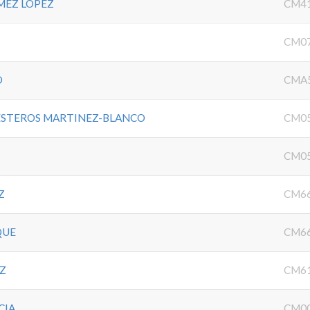
MEZ LOPEZ
CM4
CM0
O
CMA
ESTEROS MARTINEZ-BLANCO
CM0
CM0
Z
CM6
QUE
CM6
Z
CM6
CIA
CM0