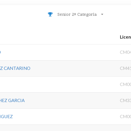
Senior 2ª Categoría
Licen
O
CM0
EZ CANTARINO
CM4
CM0
HEZ GARCIA
CM3
IGUEZ
CM0