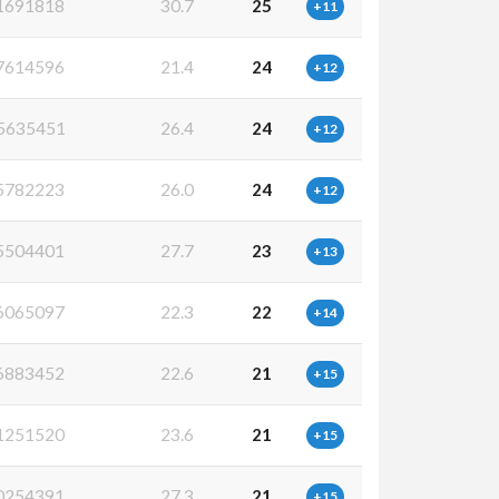
1691818
30.7
25
+11
7614596
21.4
24
+12
5635451
26.4
24
+12
5782223
26.0
24
+12
5504401
27.7
23
+13
6065097
22.3
22
+14
6883452
22.6
21
+15
1251520
23.6
21
+15
0254391
27.3
21
+15