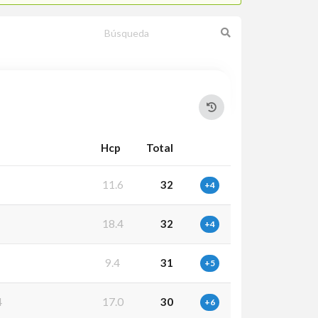
Hcp
Total
9
11.6
32
+4
9
18.4
32
+4
1
9.4
31
+5
4
17.0
30
+6