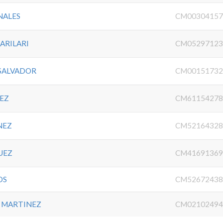
NALES
CM0030415
ARILARI
CM0529712
 SALVADOR
CM0015173
EZ
CM6115427
NEZ
CM5216432
UEZ
CM4169136
OS
CM5267243
Z MARTINEZ
CM0210249