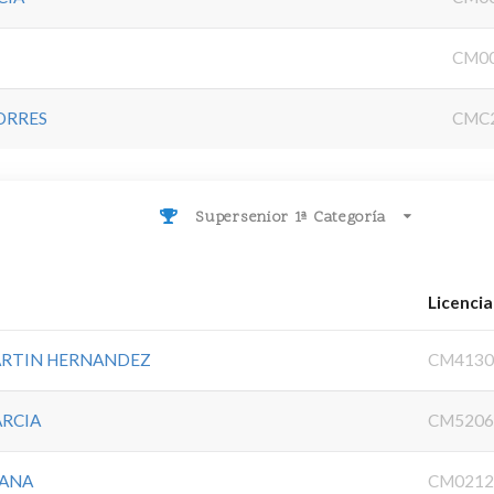
CM0
ORRES
CMC
Supersenior 1ª Categoría
Licencia
ARTIN HERNANDEZ
CM4130
ARCIA
CM5206
RANA
CM0212