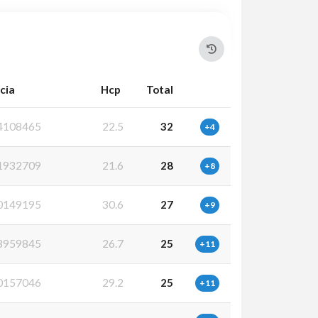
cia
Hcp
Total
4108465
22.5
32
+4
1932709
21.6
28
+8
0149195
30.6
27
+9
3959845
26.7
25
+11
0157046
29.2
25
+11