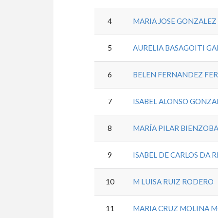
4
MARIA JOSE GONZALE
5
AURELIA BASAGOITI G
6
BELEN FERNANDEZ FE
7
ISABEL ALONSO GONZA
8
MARÍA PILAR BIENZOB
9
ISABEL DE CARLOS DA R
10
M LUISA RUIZ RODERO
11
MARIA CRUZ MOLINA 