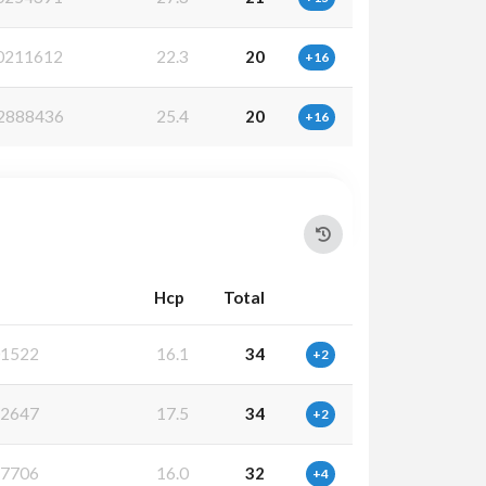
0211612
22.3
20
+16
2888436
25.4
20
+16
Hcp
Total
1522
16.1
34
+2
2647
17.5
34
+2
7706
16.0
32
+4