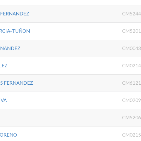
Z FERNANDEZ
CM5244
ARCIA-TUÑON
CM5201
RNANDEZ
CM0043
LEZ
CM0214
AS FERNANDEZ
CM6121
IVA
CM0209
CM5206
MORENO
CM0215