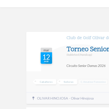
Club de Golf Olivar d
Torneo Senior
mar
Stableford (Handicap)
12
MAY
Circuito Senior Damas 2026
Caballeros
Señoras
C. Amateur Femenino
OLIVAR HINOJOSA - Olivar Hinojosa