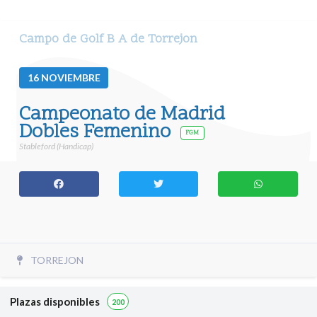
Campo de Golf B A de Torrejon
16
NOVIEMBRE
Campeonato de Madrid
Dobles Femenino
FGM
Stableford (Handicap)
TORREJON
Plazas disponibles
200