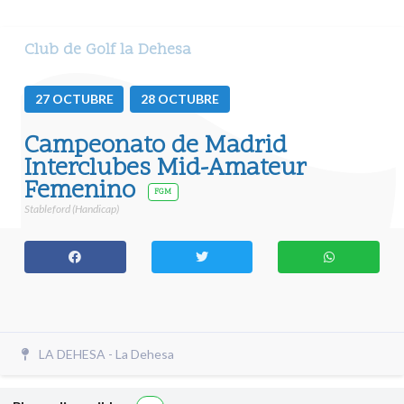
Club de Golf la Dehesa
27
OCTUBRE
28
OCTUBRE
Campeonato de Madrid
Interclubes Mid-Amateur
Femenino
FGM
Stableford (Handicap)
LA DEHESA - La Dehesa