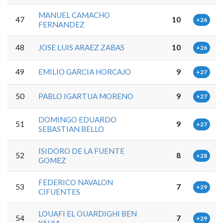
MANUEL CAMACHO
47
10
+26
FERNANDEZ
48
JOSE LUIS ARAEZ ZABAS
10
+26
49
EMILIO GARCIA HORCAJO
9
+27
50
PABLO IGARTUA MORENO
9
+27
DOMINGO EDUARDO
51
9
+27
SEBASTIAN BELLO
ISIDORO DE LA FUENTE
52
8
+28
GOMEZ
FEDERICO NAVALON
53
7
+29
CIFUENTES
LOUAFI EL OUARDIGHI BEN
54
7
+29