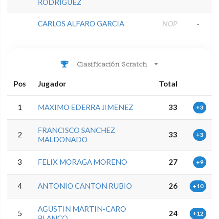
RODRIGUEZ
CARLOS ALFARO GARCIA
NOP
-
Clasificación Scratch
Pos
Jugador
Total
1
MAXIMO EDERRA JIMENEZ
33
+3
FRANCISCO SANCHEZ
2
33
+3
MALDONADO
3
FELIX MORAGA MORENO
27
+9
4
ANTONIO CANTON RUBIO
26
+10
AGUSTIN MARTIN-CARO
5
24
+12
BLANCO