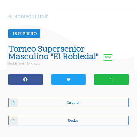
el Robledal Golf
18
FEBRERO
Torneo Supersenior
Masculino "El Robledal"
FGM
Stableford (Handicap)
Circular
Reglas