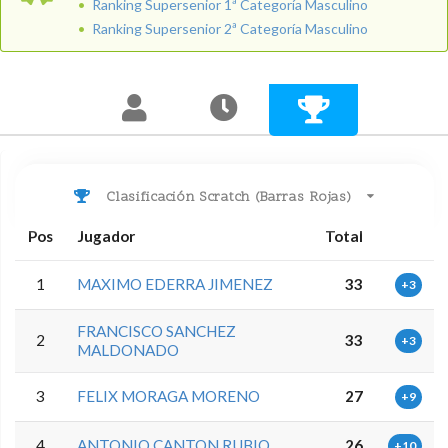
Ranking Supersenior 1ª Categoría Masculino
Ranking Supersenior 2ª Categoría Masculino
Clasificación Scratch (Barras Rojas)
Pos
Jugador
Total
1
MAXIMO EDERRA JIMENEZ
33
+3
FRANCISCO SANCHEZ
2
33
+3
MALDONADO
3
FELIX MORAGA MORENO
27
+9
4
ANTONIO CANTON RUBIO
26
+10