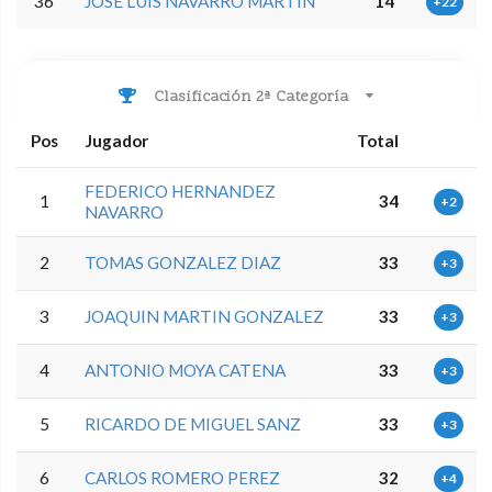
36
JOSE LUIS NAVARRO MARTIN
14
+22
Clasificación 2ª Categoría
Pos
Jugador
Total
FEDERICO HERNANDEZ
1
34
+2
NAVARRO
2
TOMAS GONZALEZ DIAZ
33
+3
3
JOAQUIN MARTIN GONZALEZ
33
+3
4
ANTONIO MOYA CATENA
33
+3
5
RICARDO DE MIGUEL SANZ
33
+3
6
CARLOS ROMERO PEREZ
32
+4