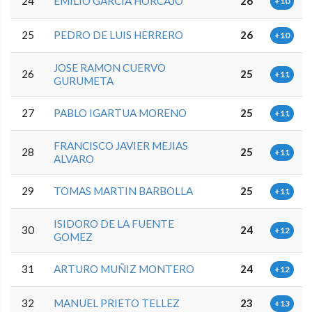
24
EMILIO GARCIA HORCAJO
26
+10
25
PEDRO DE LUIS HERRERO
26
+10
JOSE RAMON CUERVO
26
25
+11
GURUMETA
27
PABLO IGARTUA MORENO
25
+11
FRANCISCO JAVIER MEJIAS
28
25
+11
ALVARO
29
TOMAS MARTIN BARBOLLA
25
+11
ISIDORO DE LA FUENTE
30
24
+12
GOMEZ
31
ARTURO MUÑIZ MONTERO
24
+12
32
MANUEL PRIETO TELLEZ
23
+13