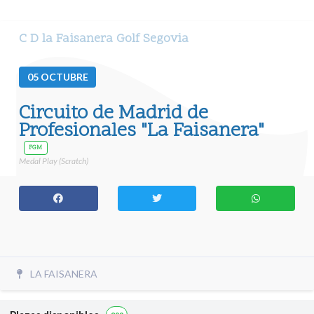
C D la Faisanera Golf Segovia
05
OCTUBRE
Circuito de Madrid de
Profesionales "La Faisanera"
FGM
Medal Play (Scratch)
LA FAISANERA