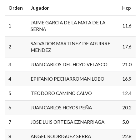
Orden
Jugador
Hcp
JAIME GARCIA DE LA MATA DE LA
1
11.6
SERNA
SALVADOR MARTINEZ DE AGUIRRE
2
17.6
MENDEZ
3
JUAN CARLOS DEL HOYO VELASCO
21.0
4
EPIFANIO PECHARROMAN LOBO
16.9
5
TEODORO CAMINO CALVO
12.4
6
JUAN CARLOS HOYOS PEÑA
20.2
7
JOSE LUIS ORTEGA EZNARRIAGA
5.0
8
ANGEL RODRIGUEZ SERRA
22.8