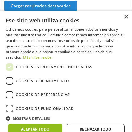
Cargar resultados destacados
×
Ese sitio web utiliza cookies
Utilizamos cookies para personalizar el contenido, los anuncios y
Contacta con el equipo de NextCaddy
analizar nuestro tráfico. También compartimos información sobre su
uso de nuestro sitio con nuestros socios de publicidad y análisis,
quienes pueden combinarla con otra información que les haya
Opina
Contacta
proporcionado o que hayan recopilado a partir del uso de sus
servicios.
Más información
COOKIES ESTRICTAMENTE NECESARIAS
COOKIES DE RENDIMIENTO
Trabaja con nosotros
COOKIES DE PREFERENCIAS
COOKIES DE FUNCIONALIDAD
MOSTRAR DETALLES
2026 ©NextCaddy.
Añade tu Widget NextCaddy
Política de Cookies
Política de Privacidad
ACEPTAR TODO
RECHAZAR TODO
Términos y Condiciones
Meteo ©AEMET
Meteo ©DarkSky