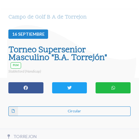
Campo de Golf B A de Torrejon
16
SEPTIEMBRE
Torneo Supersenior
Masculino "B.A. Torrejón"
FGM
Stableford (Handicap)
Circular
TORREJON