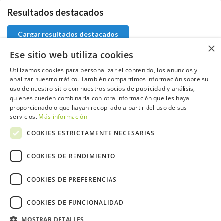
Resultados destacados
Cargar resultados destacados
×
Ese sitio web utiliza cookies
Utilizamos cookies para personalizar el contenido, los anuncios y
analizar nuestro tráfico. También compartimos información sobre su
Contacta con el equipo de NextCaddy
uso de nuestro sitio con nuestros socios de publicidad y análisis,
quienes pueden combinarla con otra información que les haya
Opina
Contacta
proporcionado o que hayan recopilado a partir del uso de sus
servicios.
Más información
COOKIES ESTRICTAMENTE NECESARIAS
COOKIES DE RENDIMIENTO
Trabaja con nosotros
COOKIES DE PREFERENCIAS
COOKIES DE FUNCIONALIDAD
MOSTRAR DETALLES