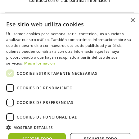
Contacta con el club para más información
×
Ese sitio web utiliza cookies
Utilizamos cookies para personalizar el contenido, los anuncios y
analizar nuestro tráfico. También compartimos información sobre su
Contacta con el equipo de NextCaddy
uso de nuestro sitio con nuestros socios de publicidad y análisis,
quienes pueden combinarla con otra información que les haya
Opina
Contacta
proporcionado o que hayan recopilado a partir del uso de sus
servicios.
Más información
COOKIES ESTRICTAMENTE NECESARIAS
COOKIES DE RENDIMIENTO
Trabaja con nosotros
COOKIES DE PREFERENCIAS
COOKIES DE FUNCIONALIDAD
MOSTRAR DETALLES
2026 ©NextCaddy.
Añade tu Widget NextCaddy
Política de Cookies
Política de Privacidad
ACEPTAR TODO
RECHAZAR TODO