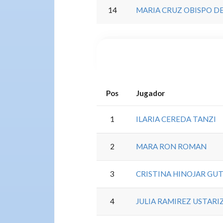
14
MARIA CRUZ OBISPO D
Pos
Jugador
1
ILARIA CEREDA TANZI
2
MARA RON ROMAN
3
CRISTINA HINOJAR GU
4
JULIA RAMIREZ USTARI