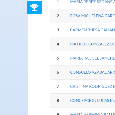
1
MARIA PEREZ-SEOANE 
2
ROSA MICHELENA GARC
3
CARMEN BUESA GALIA
4
MATILDE GONZALEZ DE
5
MARIA RAQUEL SANCH
6
CONSUELO AZABAL AR
7
CRISTINA RODRIGUEZ 
8
CONCEPCION LUCAS M
9
MARIA HERMINIA BALL