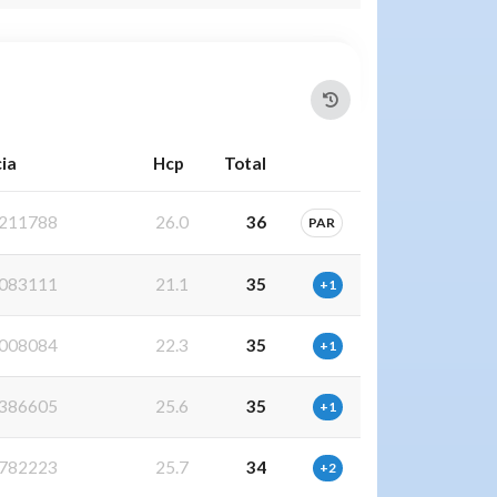
cia
Hcp
Total
211788
26.0
36
PAR
083111
21.1
35
+1
008084
22.3
35
+1
386605
25.6
35
+1
782223
25.7
34
+2