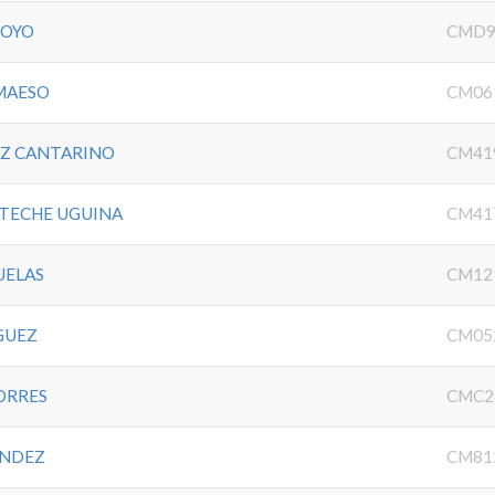
ROYO
CMD9
MAESO
CM06
EZ CANTARINO
CM41
TECHE UGUINA
CM41
UELAS
CM12
GUEZ
CM05
ORRES
CMC2
ANDEZ
CM81