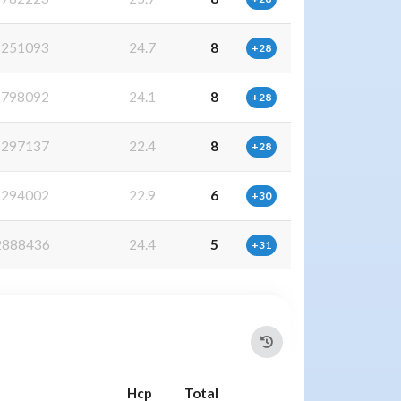
251093
24.7
8
+28
798092
24.1
8
+28
297137
22.4
8
+28
294002
22.9
6
+30
888436
24.4
5
+31
Hcp
Total