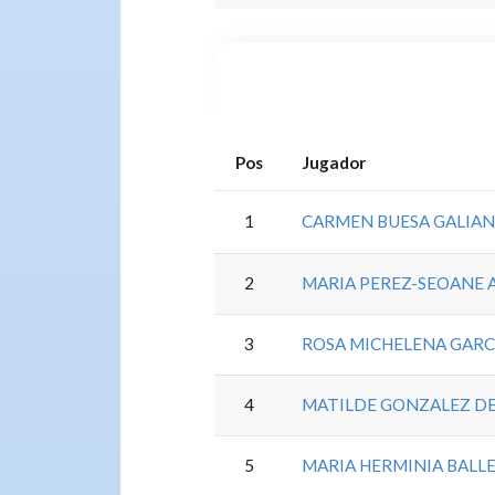
Pos
Jugador
1
CARMEN BUESA GALIA
2
MARIA PEREZ-SEOANE 
3
ROSA MICHELENA GARC
4
MATILDE GONZALEZ DE
5
MARIA HERMINIA BALL