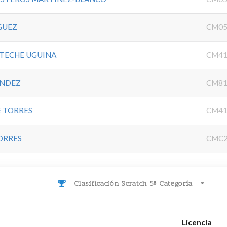
GUEZ
CM05
TECHE UGUINA
CM41
ANDEZ
CM81
E TORRES
CM41
ORRES
CMC2
Clasificación Scratch 5ª Categoría
Licencia