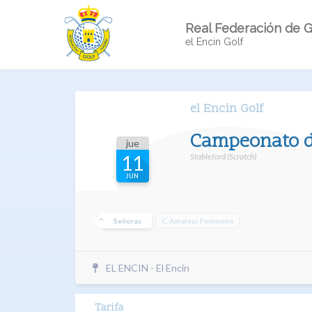
Real Federación de G
el Encin Golf
el Encin Golf
Campeonato de
jue
Stableford (Scratch)
11
JUN
Señoras
C. Amateur Femenino
EL ENCIN - El Encín
Tarifa