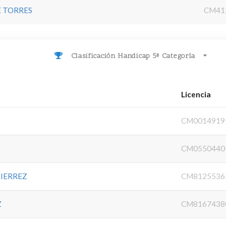
E TORRES
CM41
Clasificación Handicap 5ª Categoría
Licencia
CM0014919
CM0550440
TIERREZ
CM8125536
Z
CM8167438