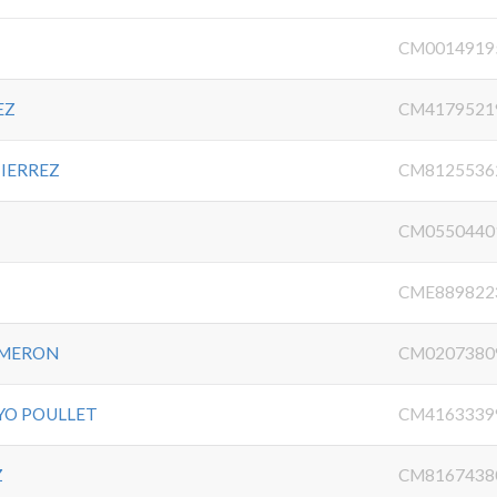
CM0014919
EZ
CM4179521
TIERREZ
CM8125536
CM0550440
CME889822
ALMERON
CM0207380
YO POULLET
CM4163339
Z
CM8167438