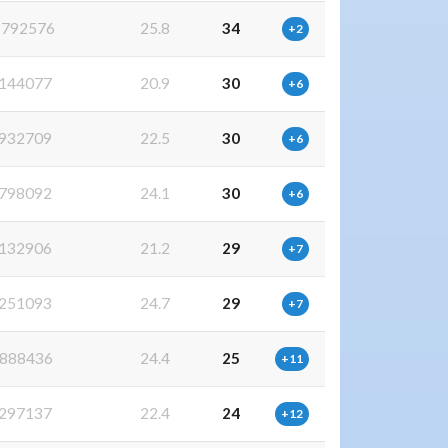
792576
25.8
34
+2
144077
20.9
30
+6
932709
22.5
30
+6
798092
24.1
30
+6
132906
21.2
29
+7
251093
24.7
29
+7
888436
24.4
25
+11
297137
22.4
24
+12