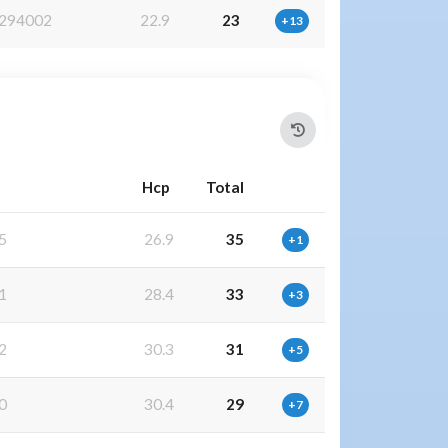
294002
22.9
23
+13
Hcp
Total
5
26.9
35
+1
1
28.4
33
+3
2
30.3
31
+5
0
30.4
29
+7