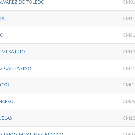
ALVAREZ DE TOLEDO
CM01
IA
CM11
NO
CM81
 MESA ELIO
CM18
EZ CANTARINO
CM41
ROYO
CMD9
MAESO
CM06
UELAS
CM12
ESTEROS MARTINEZ-BLANCO
CM05