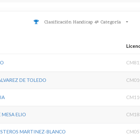
Clasificación Handicap 4ª Categoría
Licen
NO
CM81
ALVAREZ DE TOLEDO
CM01
IA
CM11
 MESA ELIO
CM18
ESTEROS MARTINEZ-BLANCO
CM05