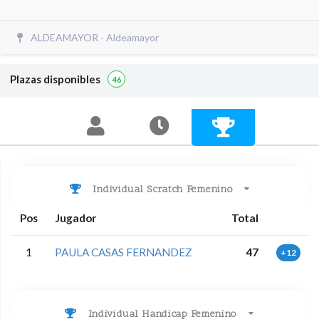
ALDEAMAYOR - Aldeamayor
Plazas disponibles
46
Individual Scratch Femenino
Pos
Jugador
Total
1
PAULA CASAS FERNANDEZ
47
+12
Individual Handicap Femenino