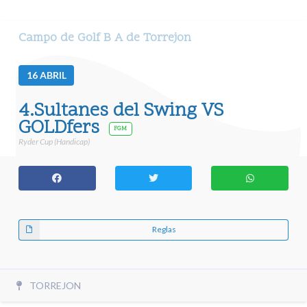
Campo de Golf B A de Torrejon
16
ABRIL
4.Sultanes del Swing VS
GOLDfers
FGM
Ryder Cup (Handicap)
Reglas
TORREJON