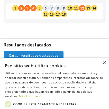
1
2
3
4
5
6
7
8
9
10
11
12
13
14
15
16
17
18
0.0.0
Resultados destacados
Cargar resultados destacados
×
Ese sitio web utiliza cookies
Utilizamos cookies para personalizar el contenido, los anuncios y
analizar nuestro tráfico. También compartimos información sobre su
Contacta con el equipo de NextCaddy
uso de nuestro sitio con nuestros socios de publicidad y análisis,
quienes pueden combinarla con otra información que les haya
Opina
Contacta
proporcionado o que hayan recopilado a partir del uso de sus
servicios.
Más información
COOKIES ESTRICTAMENTE NECESARIAS