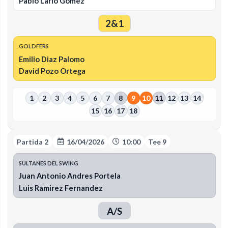
Pablo Lario Gomez
2&1
GOLDFERS
Emilio Diaz Palomo
David Pozo Ortega
1
2
3
4
5
6
7
8
9
10
11
12
13
14
15
16
17
18
Partida 2
16/04/2026
10:00
Tee 9
SULTANES DEL SWING
Juan Antonio Andres Portela
Luis Ramirez Fernandez
A/S