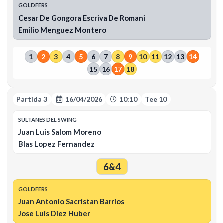
GOLDFERS
Cesar De Gongora Escriva De Romani
Emilio Menguez Montero
1
2
3
4
5
6
7
8
9
10
11
12
13
14
15
16
17
18
Partida 3
16/04/2026
10:10
Tee 10
SULTANES DEL SWING
Juan Luis Salom Moreno
Blas Lopez Fernandez
6&4
GOLDFERS
Juan Antonio Sacristan Barrios
Jose Luis Diez Huber