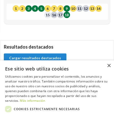
1
2
3
4
5
6
7
8
9
10
11
12
13
14
15
16
17
18
0.0.0
Resultados destacados
Cargar resultados destacados
×
Ese sitio web utiliza cookies
Utilizamos cookies para personalizar el contenido, los anuncios y
analizar nuestro tráfico. También compartimos información sobre su
Contacta con el equipo de NextCaddy
uso de nuestro sitio con nuestros socios de publicidad y análisis,
quienes pueden combinarla con otra información que les haya
Opina
Contacta
proporcionado o que hayan recopilado a partir del uso de sus
servicios.
Más información
COOKIES ESTRICTAMENTE NECESARIAS