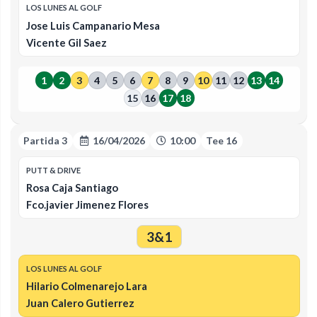
LOS LUNES AL GOLF
Jose Luis Campanario Mesa
Vicente Gil Saez
1
2
3
4
5
6
7
8
9
10
11
12
13
14
15
16
17
18
Partida 3
16/04/2026
10:00
Tee 16
PUTT & DRIVE
Rosa Caja Santiago
Fco.javier Jimenez Flores
3&1
LOS LUNES AL GOLF
Hilario Colmenarejo Lara
Juan Calero Gutierrez