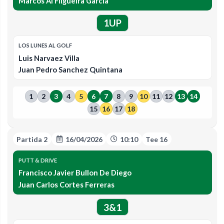
Marcos Al Filgueira Garcia
1UP
LOS LUNES AL GOLF
Luis Narvaez Villa
Juan Pedro Sanchez Quintana
1
2
3
4
5
6
7
8
9
10
11
12
13
14
15
16
17
18
Partida 2
16/04/2026
10:10
Tee 16
PUTT & DRIVE
Francisco Javier Bullon De Diego
Juan Carlos Cortes Ferreras
3&1