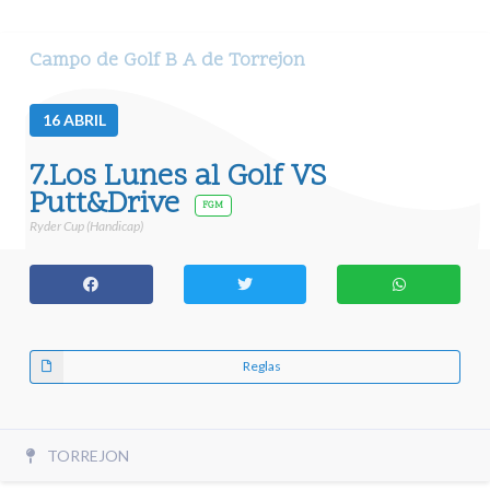
Campo de Golf B A de Torrejon
16
ABRIL
7.Los Lunes al Golf VS
Putt&Drive
FGM
Ryder Cup (Handicap)
Reglas
TORREJON