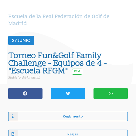
Escuela de la Real Federación de Golf de
Madrid
27
JUNIO
Torneo Fun&Golf Family
Challenge - Equipos de 4 -
"Escuela RFGM"
FGM
Stableford (Handicap)
Reglamento
Reglas