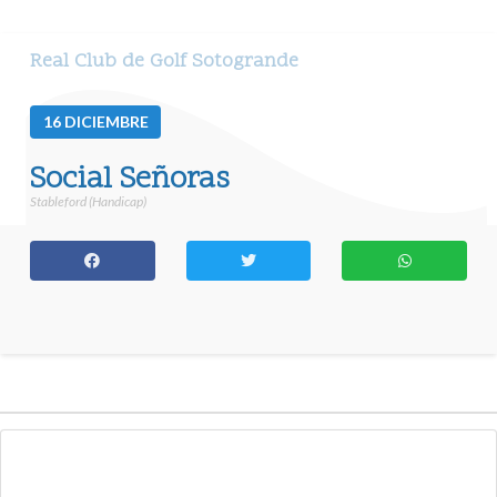
Real Club de Golf Sotogrande
16
DICIEMBRE
Social Señoras
Stableford (Handicap)