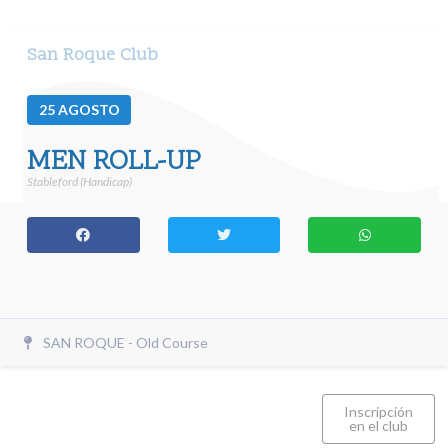
San Roque Club
25
AGOSTO
MEN ROLL-UP
Stableford (Handicap)
SAN ROQUE - Old Course
Inscripción
en el club