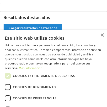
0.0.0
Resultados destacados
Cargar resultados destacados
×
Ese sitio web utiliza cookies
Utilizamos cookies para personalizar el contenido, los anuncios y
analizar nuestro tráfico. También compartimos información sobre su
Contacta con el equipo de NextCaddy
uso de nuestro sitio con nuestros socios de publicidad y análisis,
quienes pueden combinarla con otra información que les haya
Opina
Contacta
proporcionado o que hayan recopilado a partir del uso de sus
servicios.
Más información
COOKIES ESTRICTAMENTE NECESARIAS
COOKIES DE RENDIMIENTO
Trabaja con nosotros
COOKIES DE PREFERENCIAS