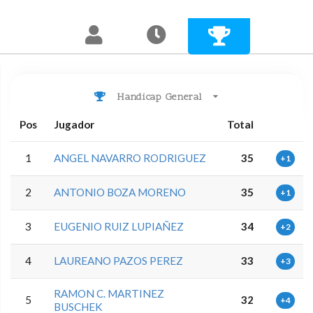
Handicap General
Pos
Jugador
Total
1
ANGEL NAVARRO RODRIGUEZ
35
+1
2
ANTONIO BOZA MORENO
35
+1
3
EUGENIO RUIZ LUPIAÑEZ
34
+2
4
LAUREANO PAZOS PEREZ
33
+3
RAMON C. MARTINEZ
5
32
+4
BUSCHEK