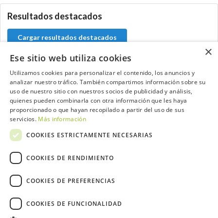
Resultados destacados
Cargar resultados destacados
×
Ese sitio web utiliza cookies
Utilizamos cookies para personalizar el contenido, los anuncios y
analizar nuestro tráfico. También compartimos información sobre su
Contacta con el equipo de NextCaddy
uso de nuestro sitio con nuestros socios de publicidad y análisis,
quienes pueden combinarla con otra información que les haya
Opina
Contacta
proporcionado o que hayan recopilado a partir del uso de sus
servicios.
Más información
COOKIES ESTRICTAMENTE NECESARIAS
COOKIES DE RENDIMIENTO
Trabaja con nosotros
COOKIES DE PREFERENCIAS
COOKIES DE FUNCIONALIDAD