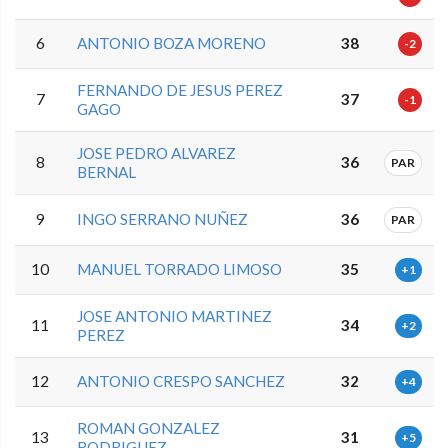
6
ANTONIO BOZA MORENO
38
-2
FERNANDO DE JESUS PEREZ
7
37
-1
GAGO
JOSE PEDRO ALVAREZ
8
36
PAR
BERNAL
9
INGO SERRANO NUÑEZ
36
PAR
10
MANUEL TORRADO LIMOSO
35
+1
JOSE ANTONIO MARTINEZ
11
34
+2
PEREZ
12
ANTONIO CRESPO SANCHEZ
32
+4
ROMAN GONZALEZ
13
31
+5
RODRIGUEZ