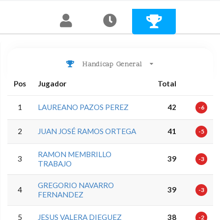
Handicap General
Pos
Jugador
Total
1
LAUREANO PAZOS PEREZ
42
-6
2
JUAN JOSÉ RAMOS ORTEGA
41
-5
RAMON MEMBRILLO
3
39
-3
TRABAJO
GREGORIO NAVARRO
4
39
-3
FERNANDEZ
5
JESUS VALERA DIEGUEZ
38
-2