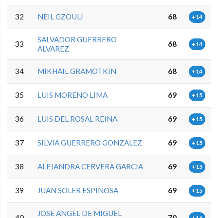
32
NEIL GZOULI
68
+14
SALVADOR GUERRERO
33
68
+14
ALVAREZ
34
MIKHAIL GRAMOTKIN
68
+14
35
LUIS MORENO LIMA
69
+15
36
LUIS DEL ROSAL REINA
69
+15
37
SILVIA GUERRERO GONZALEZ
69
+15
38
ALEJANDRA CERVERA GARCIA
69
+15
39
JUAN SOLER ESPINOSA
69
+15
JOSE ANGEL DE MIGUEL
40
70
+16