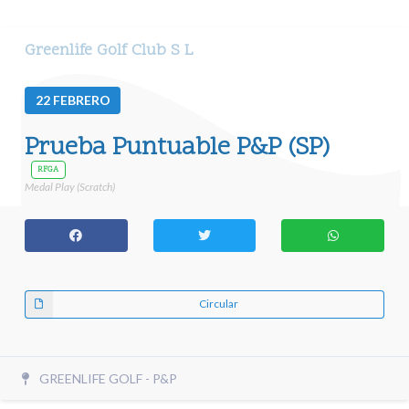
Greenlife Golf Club S L
22
FEBRERO
Prueba Puntuable P&P (SP)
RFGA
Medal Play (Scratch)
Circular
GREENLIFE GOLF - P&P