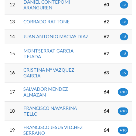
DANIEL CONTEPOMI
12
60
+6
ARANGUREN
13
CORRADO RATTONE
62
+8
14
JUAN ANTONIO MACIAS DIAZ
62
+8
MONTSERRAT GARCIA
15
62
+8
TEJADA
CRISTINA Mª VAZQUEZ
16
63
+9
GARCIA
SALVADOR MENDEZ
17
64
+10
ALMAZAN
FRANCISCO NAVARRINA
18
64
+10
TELLO
FRANCISCO JESUS VILCHEZ
19
64
+10
SERRANO