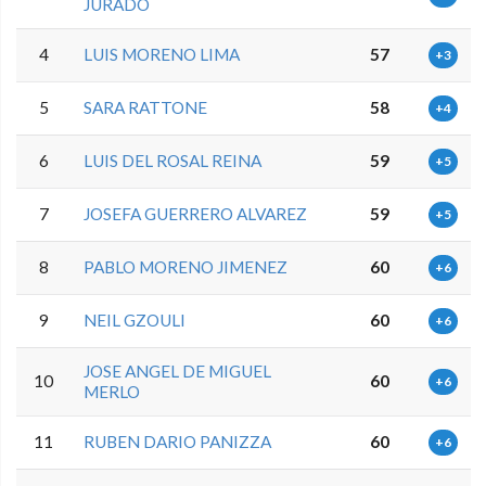
JURADO
4
LUIS MORENO LIMA
57
+3
5
SARA RATTONE
58
+4
6
LUIS DEL ROSAL REINA
59
+5
7
JOSEFA GUERRERO ALVAREZ
59
+5
8
PABLO MORENO JIMENEZ
60
+6
9
NEIL GZOULI
60
+6
JOSE ANGEL DE MIGUEL
10
60
+6
MERLO
11
RUBEN DARIO PANIZZA
60
+6