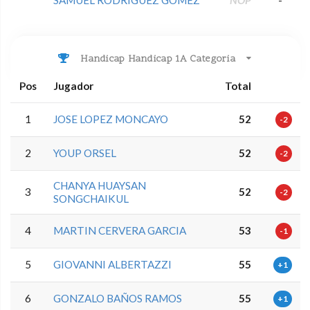
SAMUEL RODRIGUEZ GOMEZ
NOP
-
Handicap Handicap 1A Categoria
Pos
Jugador
Total
1
JOSE LOPEZ MONCAYO
52
-2
2
YOUP ORSEL
52
-2
CHANYA HUAYSAN
3
52
-2
SONGCHAIKUL
4
MARTIN CERVERA GARCIA
53
-1
5
GIOVANNI ALBERTAZZI
55
+1
6
GONZALO BAÑOS RAMOS
55
+1