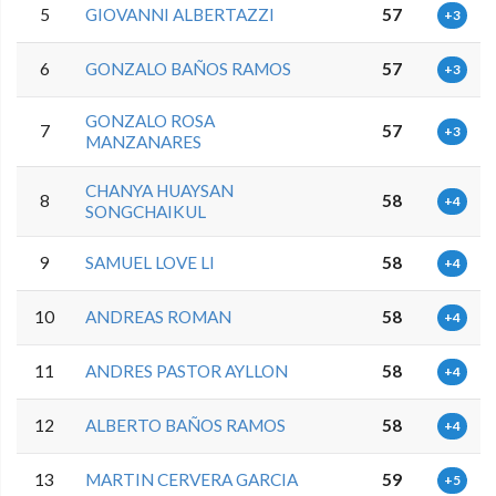
5
GIOVANNI ALBERTAZZI
57
+3
6
GONZALO BAÑOS RAMOS
57
+3
GONZALO ROSA
7
57
+3
MANZANARES
CHANYA HUAYSAN
8
58
+4
SONGCHAIKUL
9
SAMUEL LOVE LI
58
+4
10
ANDREAS ROMAN
58
+4
11
ANDRES PASTOR AYLLON
58
+4
12
ALBERTO BAÑOS RAMOS
58
+4
13
MARTIN CERVERA GARCIA
59
+5