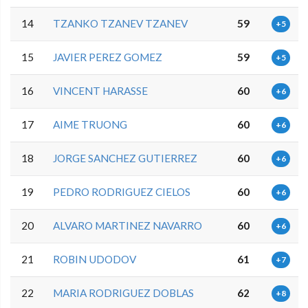
14
TZANKO TZANEV TZANEV
59
+5
15
JAVIER PEREZ GOMEZ
59
+5
16
VINCENT HARASSE
60
+6
17
AIME TRUONG
60
+6
18
JORGE SANCHEZ GUTIERREZ
60
+6
19
PEDRO RODRIGUEZ CIELOS
60
+6
20
ALVARO MARTINEZ NAVARRO
60
+6
21
ROBIN UDODOV
61
+7
22
MARIA RODRIGUEZ DOBLAS
62
+8