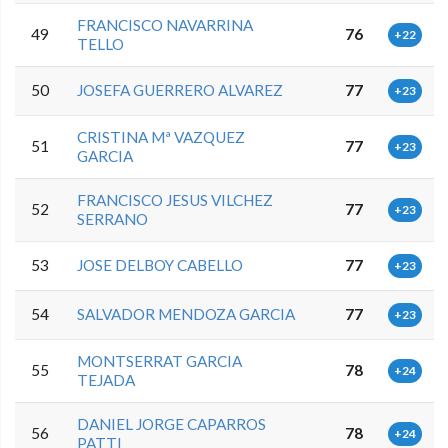
FRANCISCO NAVARRINA
49
76
+22
TELLO
50
JOSEFA GUERRERO ALVAREZ
77
+23
CRISTINA Mª VAZQUEZ
51
77
+23
GARCIA
FRANCISCO JESUS VILCHEZ
52
77
+23
SERRANO
53
JOSE DELBOY CABELLO
77
+23
54
SALVADOR MENDOZA GARCIA
77
+23
MONTSERRAT GARCIA
55
78
+24
TEJADA
DANIEL JORGE CAPARROS
56
78
+24
PATTI