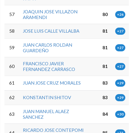
JOAQUIN JOSE VILLAZON
57
80
+26
ARAMENDI
58
JOSE LUIS CALLE VILLALBA
81
+27
JUAN CARLOS ROLDAN
59
81
+27
GUARDEÑO
FRANCISCO JAVIER
60
81
+27
FERNANDEZ CARRASCO
61
JUAN JOSE CRUZ MORALES
83
+29
62
KONSTANTIN SHITOV
83
+29
JUAN MANUEL ALAEZ
63
84
+30
SANCHEZ
RICARDO JOSE CONTEPOMI
64
85
+31