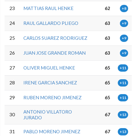
23
MATTIAS RAUL HENKE
62
+8
24
RAUL GALLARDO PLIEGO
63
+9
25
CARLOS SUAREZ RODRIGUEZ
63
+9
26
JUAN JOSE GRANDE ROMAN
63
+9
27
OLIVER MIGUEL HENKE
65
+11
28
IRENE GARCIA SANCHEZ
65
+11
29
RUBEN MORENO JIMENEZ
65
+11
ANTONIO VILLATORO
30
67
+13
JURADO
31
PABLO MORENO JIMENEZ
67
+13