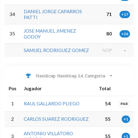
DANIEL JORGE CAPARROS
34
71
+17
PATTI
JOSE MANUEL JIMENEZ
35
80
+26
GODOY
SAMUEL RODRIGUEZ GOMEZ
NOP
-
Handicap Handicap 2A Categoria
Pos
Jugador
Total
1
RAUL GALLARDO PLIEGO
54
PAR
2
CARLOS SUAREZ RODRIGUEZ
55
+1
ANTONIO VILLATORO
3
55
+1