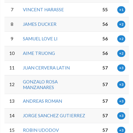
7
VINCENT HARASSE
55
+1
8
JAMES DUCKER
56
+2
9
SAMUEL LOVE LI
56
+2
10
AIME TRUONG
56
+2
11
JUAN CERVERA LATIN
57
+3
GONZALO ROSA
12
57
+3
MANZANARES
13
ANDREAS ROMAN
57
+3
14
JORGE SANCHEZ GUTIERREZ
57
+3
15
ROBIN UDODOV
57
+3