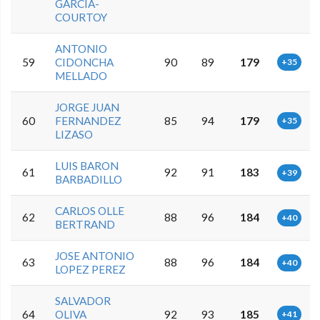
GARCIA-
COURTOY
ANTONIO
59
CIDONCHA
90
89
179
+35
MELLADO
JORGE JUAN
60
FERNANDEZ
85
94
179
+35
LIZASO
LUIS BARON
61
92
91
183
+39
BARBADILLO
CARLOS OLLE
62
88
96
184
+40
BERTRAND
JOSE ANTONIO
63
88
96
184
+40
LOPEZ PEREZ
SALVADOR
64
OLIVA
92
93
185
+41