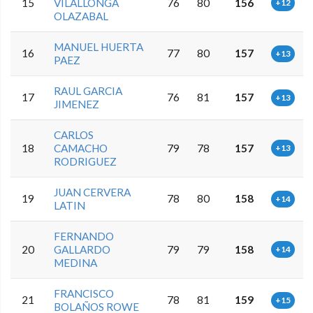
15
VILALLONGA
76
80
156
+12
OLAZABAL
MANUEL HUERTA
16
77
80
157
+13
PAEZ
RAUL GARCIA
17
76
81
157
+13
JIMENEZ
CARLOS
18
CAMACHO
79
78
157
+13
RODRIGUEZ
JUAN CERVERA
19
78
80
158
+14
LATIN
FERNANDO
20
GALLARDO
79
79
158
+14
MEDINA
FRANCISCO
21
78
81
159
+15
BOLAÑOS ROWE