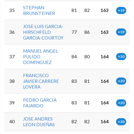
STEPHAN
35
81
82
163
+19
BRUNSTEINER
JOSE LUIS GARCIA-
36
HIRSCHFELD
77
86
163
+19
GARCIA-COURTOY
MANUEL ANGEL
37
PULIDO
84
80
164
+20
DOMINGUEZ
FRANCISCO
38
JAVIER CARRERE
83
81
164
+20
LOVERA
PEDRO GARCIA
39
83
81
164
+20
FAJARDO
JOSE ANDRES
40
82
82
164
+20
LEON DUEÑAS