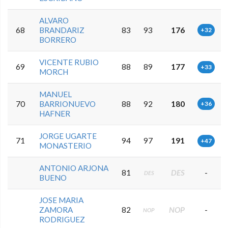
ALVARO
68
BRANDARIZ
83
93
176
+32
BORRERO
VICENTE RUBIO
69
88
89
177
+33
MORCH
MANUEL
70
BARRIONUEVO
88
92
180
+36
HAFNER
JORGE UGARTE
71
94
97
191
+47
MONASTERIO
ANTONIO ARJONA
81
DES
-
DES
BUENO
JOSE MARIA
ZAMORA
82
NOP
-
NOP
RODRIGUEZ