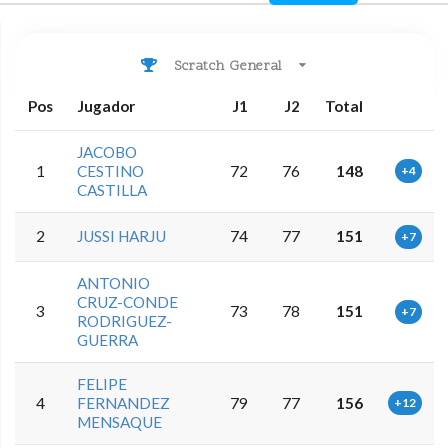
Scratch General
Pos
Jugador
J1
J2
Total
JACOBO
1
CESTINO
72
76
148
+4
CASTILLA
2
JUSSI HARJU
74
77
151
+7
ANTONIO
CRUZ-CONDE
3
73
78
151
+7
RODRIGUEZ-
GUERRA
FELIPE
4
FERNANDEZ
79
77
156
+12
MENSAQUE