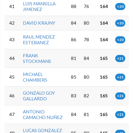
LUIS MANSILLA
41
88
76
164
+20
JIMENEZ
42
DAVID KRAJNY
84
80
164
+20
RAUL MENDEZ
43
86
78
164
+20
ESTEBANEZ
FRANK
44
81
84
165
+21
STOCKMANS
MICHAEL
45
85
80
165
+21
CHAMBERS
GONZALO GOY
46
83
82
165
+21
GALLARDO
ANTONIO
47
84
81
165
+21
CAMACHO NUÑEZ
LUCAS GONZALEZ