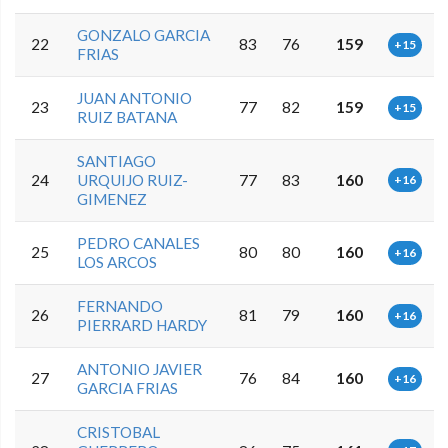
GONZALO GARCIA
22
83
76
159
+15
FRIAS
JUAN ANTONIO
23
77
82
159
+15
RUIZ BATANA
SANTIAGO
24
URQUIJO RUIZ-
77
83
160
+16
GIMENEZ
PEDRO CANALES
25
80
80
160
+16
LOS ARCOS
FERNANDO
26
81
79
160
+16
PIERRARD HARDY
ANTONIO JAVIER
27
76
84
160
+16
GARCIA FRIAS
CRISTOBAL