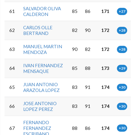
SALVADOR OLIVA
61
85
86
171
+27
CALDERON
CARLOS OLLE
62
82
90
172
+28
BERTRAND
MANUEL MARTIN
63
90
82
172
+28
MENDOZA
IVAN FERNANDEZ
64
85
88
173
+29
MENSAQUE
JUAN ANTONIO
65
83
91
174
+30
ARAZOLA LOPEZ
JOSE ANTONIO
66
83
91
174
+30
LOPEZ PEREZ
FERNANDO
67
FERNANDEZ
88
86
174
+30
ESCRIBANO