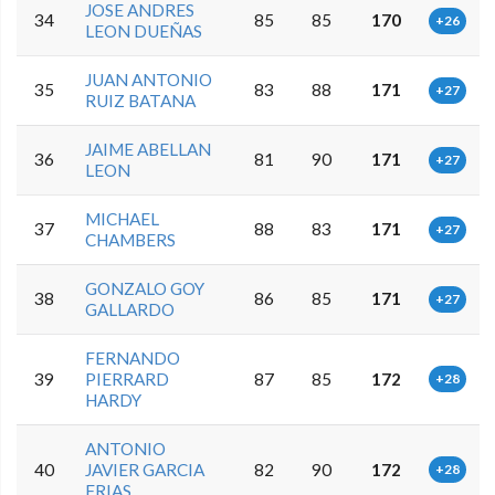
JOSE ANDRES
34
85
85
170
+26
LEON DUEÑAS
JUAN ANTONIO
35
83
88
171
+27
RUIZ BATANA
JAIME ABELLAN
36
81
90
171
+27
LEON
MICHAEL
37
88
83
171
+27
CHAMBERS
GONZALO GOY
38
86
85
171
+27
GALLARDO
FERNANDO
39
PIERRARD
87
85
172
+28
HARDY
ANTONIO
40
JAVIER GARCIA
82
90
172
+28
FRIAS