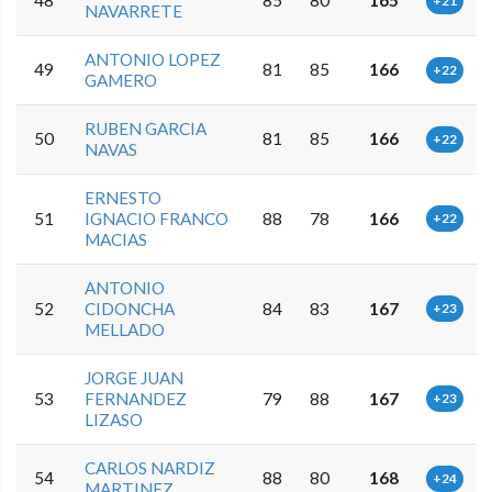
48
85
80
165
+21
NAVARRETE
ANTONIO LOPEZ
49
81
85
166
+22
GAMERO
RUBEN GARCIA
50
81
85
166
+22
NAVAS
ERNESTO
51
IGNACIO FRANCO
88
78
166
+22
MACIAS
ANTONIO
52
CIDONCHA
84
83
167
+23
MELLADO
JORGE JUAN
53
FERNANDEZ
79
88
167
+23
LIZASO
CARLOS NARDIZ
54
88
80
168
+24
MARTINEZ