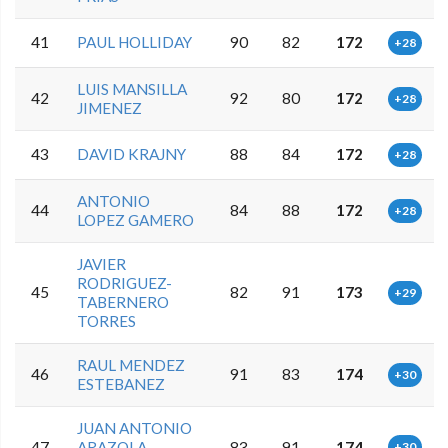
41
PAUL HOLLIDAY
90
82
172
+28
LUIS MANSILLA
42
92
80
172
+28
JIMENEZ
43
DAVID KRAJNY
88
84
172
+28
ANTONIO
44
84
88
172
+28
LOPEZ GAMERO
JAVIER
RODRIGUEZ-
45
82
91
173
+29
TABERNERO
TORRES
RAUL MENDEZ
46
91
83
174
+30
ESTEBANEZ
JUAN ANTONIO
47
ARAZOLA
83
91
174
+30