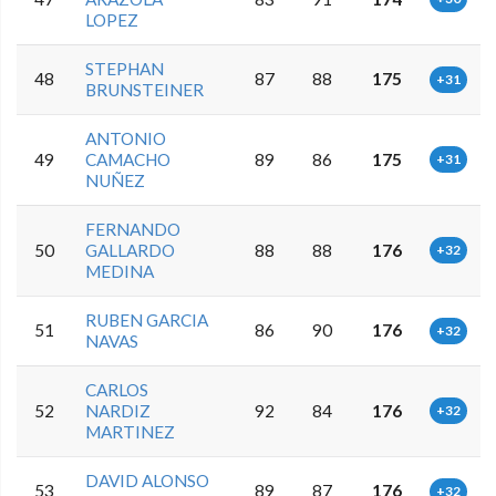
LOPEZ
STEPHAN
48
87
88
175
+31
BRUNSTEINER
ANTONIO
49
CAMACHO
89
86
175
+31
NUÑEZ
FERNANDO
50
GALLARDO
88
88
176
+32
MEDINA
RUBEN GARCIA
51
86
90
176
+32
NAVAS
CARLOS
52
NARDIZ
92
84
176
+32
MARTINEZ
DAVID ALONSO
53
89
87
176
+32