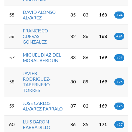
DAVID ALONSO
55
85
83
168
+24
ALVAREZ
FRANCISCO
56
CUEVAS
82
86
168
+24
GONZALEZ
MIGUEL DIAZ DEL
57
83
86
169
+25
MORAL BERDUN
JAVIER
RODRIGUEZ-
58
80
89
169
+25
TABERNERO
TORRES
JOSE CARLOS
59
87
82
169
+25
ALVAREZ PARRALO
LUIS BARON
60
86
85
171
+27
BARBADILLO