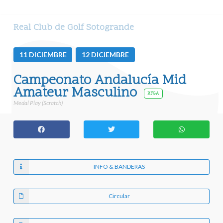
Real Club de Golf Sotogrande
11
DICIEMBRE
12
DICIEMBRE
Campeonato Andalucía Mid
Amateur Masculino
RFGA
Medal Play (Scratch)
INFO & BANDERAS
Circular