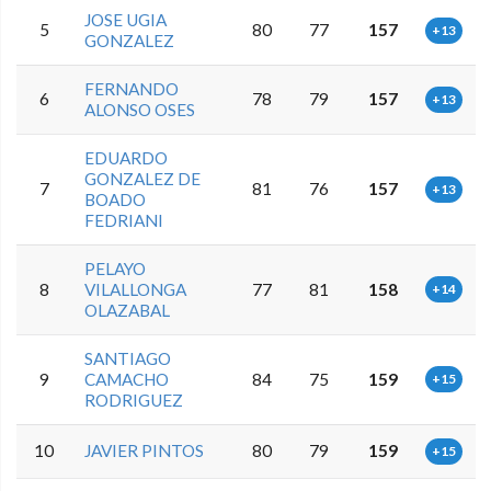
JOSE UGIA
5
80
77
157
+13
GONZALEZ
FERNANDO
6
78
79
157
+13
ALONSO OSES
EDUARDO
GONZALEZ DE
7
81
76
157
+13
BOADO
FEDRIANI
PELAYO
8
VILALLONGA
77
81
158
+14
OLAZABAL
SANTIAGO
9
CAMACHO
84
75
159
+15
RODRIGUEZ
10
JAVIER PINTOS
80
79
159
+15