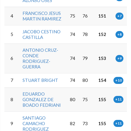
ALONSO OSES
FRANCISCO JESUS
4
75
76
151
+7
MARTIN RAMIREZ
JACOBO CESTINO
5
74
78
152
+8
CASTILLA
ANTONIO CRUZ-
CONDE
6
74
79
153
+9
RODRIGUEZ-
GUERRA
7
STUART BRIGHT
74
80
154
+10
EDUARDO
8
GONZALEZ DE
80
75
155
+11
BOADO FEDRIANI
SANTIAGO
9
CAMACHO
82
73
155
+11
RODRIGUEZ