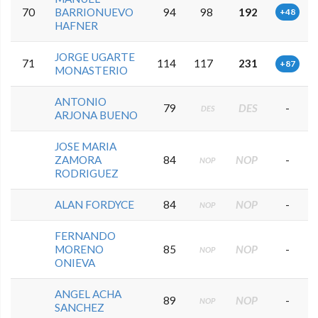
70
BARRIONUEVO
94
98
192
+48
HAFNER
JORGE UGARTE
71
114
117
231
+87
MONASTERIO
ANTONIO
79
DES
-
DES
ARJONA BUENO
JOSE MARIA
ZAMORA
84
NOP
-
NOP
RODRIGUEZ
ALAN FORDYCE
84
NOP
-
NOP
FERNANDO
MORENO
85
NOP
-
NOP
ONIEVA
ANGEL ACHA
89
NOP
-
NOP
SANCHEZ