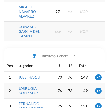
MIGUEL
NAVARRO
97
NOP
-
NOP
ALVAREZ
GONZALO
GARCIA DEL
NOP
-
NOP
NOP
CAMPO
Handicap General
Pos
Jugador
J1
J2
Total
1
JUSSI HARJU
73
76
149
+5
JOSE UGIA
2
76
73
149
+5
GONZALEZ
FERNANDO
3
75
76
151
+7