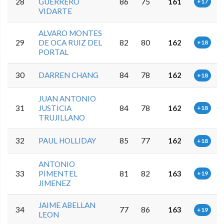
28
GUERRERO
86
75
161
+17
VIDARTE
ALVARO MONTES
29
DE OCA RUIZ DEL
82
80
162
+18
PORTAL
30
DARREN CHANG
84
78
162
+18
JUAN ANTONIO
31
JUSTICIA
84
78
162
+18
TRUJILLANO
32
PAUL HOLLIDAY
85
77
162
+18
ANTONIO
33
PIMENTEL
81
82
163
+19
JIMENEZ
JAIME ABELLAN
34
77
86
163
+19
LEON