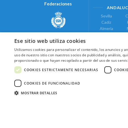
Federaciones
ANDALUC
Sevilla
C
Cadiz
Almeria
Real Federación Andaluza de
Jaen
G
Golf
Ese sitio web utiliza cookies
ÁREA DE LE
Utilizamos cookies para personalizar el contenido, los anuncios y 
Valencia
uso de nuestro sitio con nuestros socios de publicidad y análisis, 
COMUNIDAD DE
proporcionado o que hayan recopilado a partir del uso de sus servic
Federación de Golf de Madrid
Madrid
COOKIES ESTRICTAMENTE NECESARIAS
COOKI
COOKIES DE FUNCIONALIDAD
MOSTRAR DETALLES
2026 ©NextCaddy.
Añade tu Widget Ne