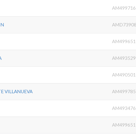
AM499716
IN
AMD7390
AM499651
A
AM493529
AM490501
TE VILLANUEVA
AM499785
AM493476
AM499651