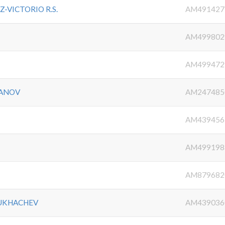
-VICTORIO R.S.
AM491427
AM499802
AM499472
MANOV
AM247485
AM439456
AM499198
AM879682
HUKHACHEV
AM439036