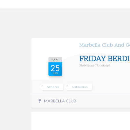
Marbella Club And Go
FRIDAY BERD
vie
Stableford (Handicap)
25
JUN
Señoras
Caballeros
MARBELLA CLUB