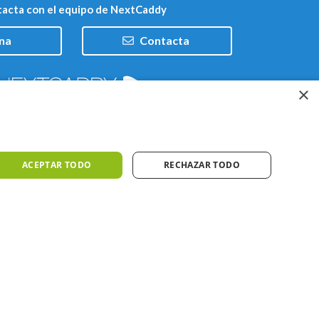
acta con el equipo de NextCaddy
na
Contacta
×
Trabaja con nosotros
ACEPTAR TODO
RECHAZAR TODO
iones
Meteo ©AEMET
Meteo ©DarkSky