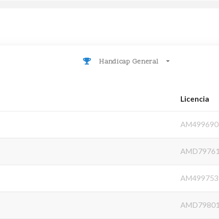
Handicap General
Licencia
AM499690
AMD7976
AM499753
AMD7980