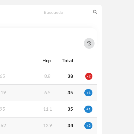
Hcp
Total
65
8.8
38
-2
119
6.5
35
+1
95
11.1
35
+1
162
12.9
34
+2