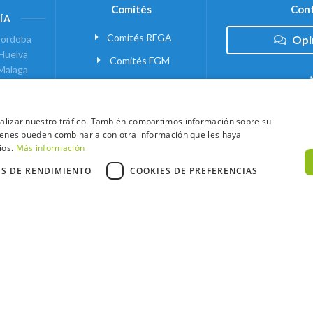
Comités
Cont
ÍA
Comités RFGA
ordoba
Opi
Huelva
Comités FGM
Malaga
ranada
VANTE
analizar nuestro tráfico. También compartimos información sobre su
quienes pueden combinarla con otra información que les haya
 MADRID
ios.
Más información
ES DE RENDIMIENTO
COOKIES DE PREFERENCIAS
xtCaddy
Política de Cookies
Política de Privacidad
Términos y Condic