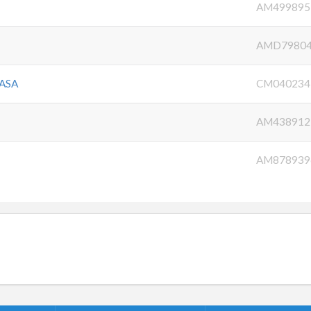
AM499895
AMD7980
RASA
CM040234
AM438912
AM878939