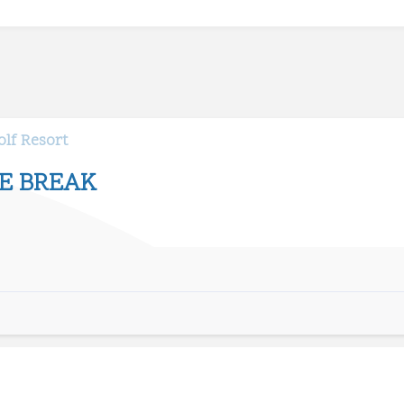
lf Resort
IE BREAK