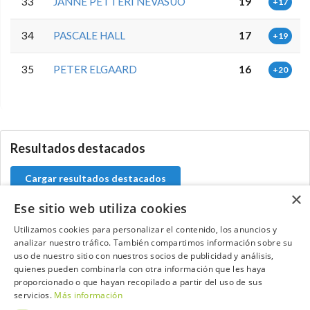
33
JANNE PETTERI NEVASUO
19
+17
34
PASCALE HALL
17
+19
35
PETER ELGAARD
16
+20
5.9.34.2
Resultados destacados
Cargar resultados destacados
×
Ese sitio web utiliza cookies
Utilizamos cookies para personalizar el contenido, los anuncios y
analizar nuestro tráfico. También compartimos información sobre su
Contacta con el equipo de NextCaddy
uso de nuestro sitio con nuestros socios de publicidad y análisis,
quienes pueden combinarla con otra información que les haya
Opina
Contacta
proporcionado o que hayan recopilado a partir del uso de sus
servicios.
Más información