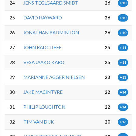
24
JENS TEGLGAARD SMIDT
26
+10
25
DAVID HAYWARD
26
+10
26
JONATHAN BADMINTON
26
+10
27
JOHN RADCLIFFE
25
+11
28
VESA JAAKO KARO
25
+11
29
MARIANNE AGGER NIELSEN
23
+13
30
JAKE MACINTYRE
22
+14
31
PHILIP LOUGHTON
22
+14
32
TIM VAN DIJK
20
+16