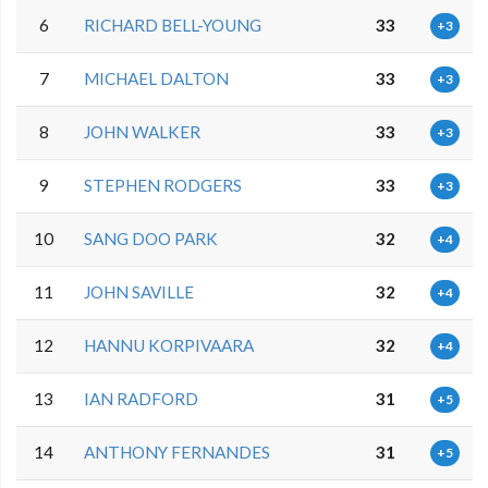
6
RICHARD BELL-YOUNG
33
+3
7
MICHAEL DALTON
33
+3
8
JOHN WALKER
33
+3
9
STEPHEN RODGERS
33
+3
10
SANG DOO PARK
32
+4
11
JOHN SAVILLE
32
+4
12
HANNU KORPIVAARA
32
+4
13
IAN RADFORD
31
+5
14
ANTHONY FERNANDES
31
+5