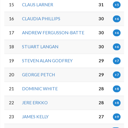
15
CLAUS LARNER
31
+5
16
CLAUDIA PHILLIPS
30
+6
17
ANDREW FERGUSSON-BATTE
30
+6
18
STUART LANGAN
30
+6
19
STEVEN ALAN GODFREY
29
+7
20
GEORGE PETCH
29
+7
21
DOMINIC WHITE
28
+8
22
JERE ERKKO
28
+8
23
JAMES KELLY
27
+9