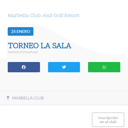
Marbella Club And Golf Resort
25
ENERO
TORNEO LA SALA
Stableford (Handicap)
MARBELLA CLUB
Inscripción
en el club