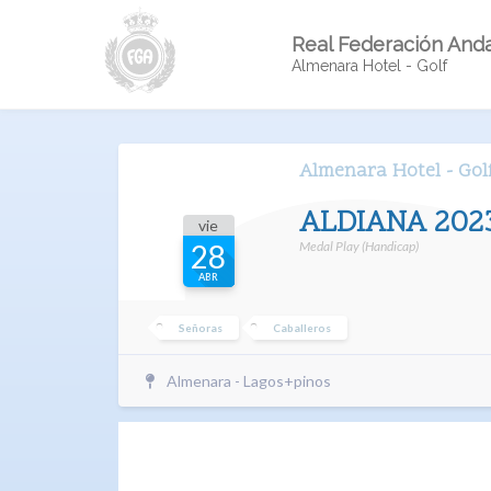
Real Federación Anda
Almenara Hotel - Golf
Almenara Hotel - Gol
ALDIANA 202
vie
Medal Play (Handicap)
28
ABR
Señoras
Caballeros
Almenara - Lagos+pinos