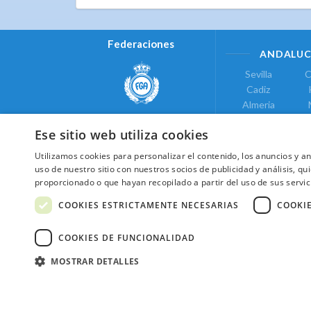
Federaciones
ANDALUC
Sevilla
C
Cadiz
Almeria
Real Federación Andaluza de
Jaen
G
Golf
Ese sitio web utiliza cookies
ÁREA DE LE
Utilizamos cookies para personalizar el contenido, los anuncios y 
Valencia
uso de nuestro sitio con nuestros socios de publicidad y análisis, 
COMUNIDAD DE
proporcionado o que hayan recopilado a partir del uso de sus servic
Federación de Golf de Madrid
Madrid
COOKIES ESTRICTAMENTE NECESARIAS
COOKI
COOKIES DE FUNCIONALIDAD
MOSTRAR DETALLES
2026 ©NextCaddy.
Añade tu Widget Ne