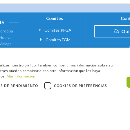
Comités
Cont
ÍA
Comités RFGA
ordoba
Opi
Huelva
Comités FGM
Malaga
ranada
VANTE
analizar nuestro tráfico. También compartimos información sobre su
quienes pueden combinarla con otra información que les haya
 MADRID
ios.
Más información
ES DE RENDIMIENTO
COOKIES DE PREFERENCIAS
xtCaddy
Política de Cookies
Política de Privacidad
Términos y Condic