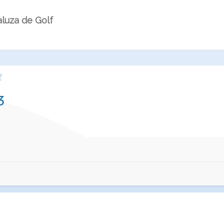
luza de Golf
f
3