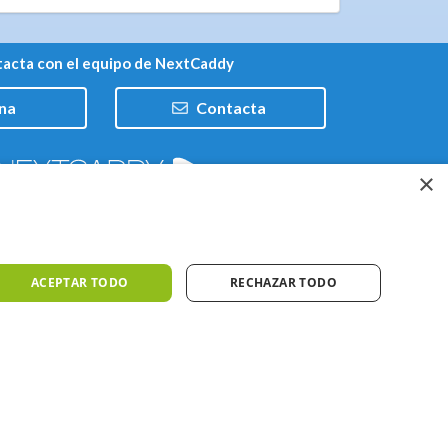
acta con el equipo de NextCaddy
na
Contacta
×
Trabaja con nosotros
ACEPTAR TODO
RECHAZAR TODO
iones
Meteo ©AEMET
Meteo ©DarkSky