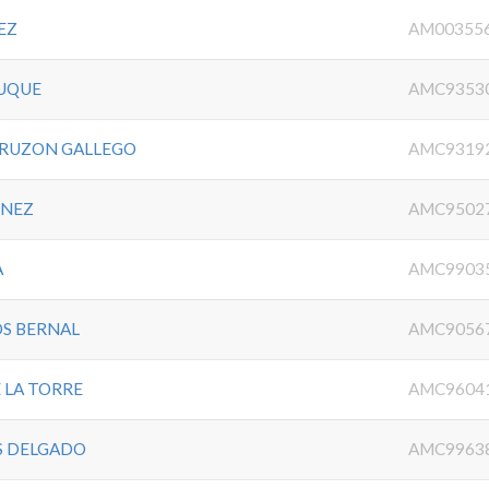
EZ
AM00355
LUQUE
AMC9353
BRUZON GALLEGO
AMC9319
INEZ
AMC9502
A
AMC9903
S BERNAL
AMC9056
 LA TORRE
AMC9604
AS DELGADO
AMC9963