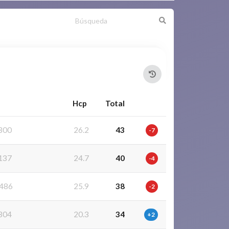
Hcp
Total
300
26.2
43
-7
137
24.7
40
-4
486
25.9
38
-2
304
20.3
34
+2