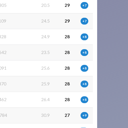
305
20.5
29
+7
109
24.5
29
+7
328
24.9
28
+8
642
23.5
28
+8
091
25.6
28
+8
370
25.9
28
+8
462
26.4
28
+8
784
30.9
27
+9