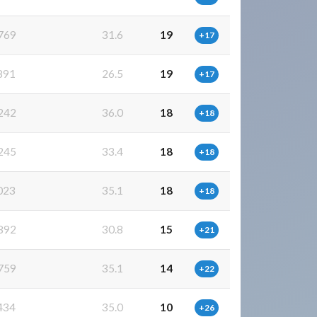
769
31.6
19
+17
891
26.5
19
+17
242
36.0
18
+18
245
33.4
18
+18
023
35.1
18
+18
892
30.8
15
+21
759
35.1
14
+22
434
35.0
10
+26