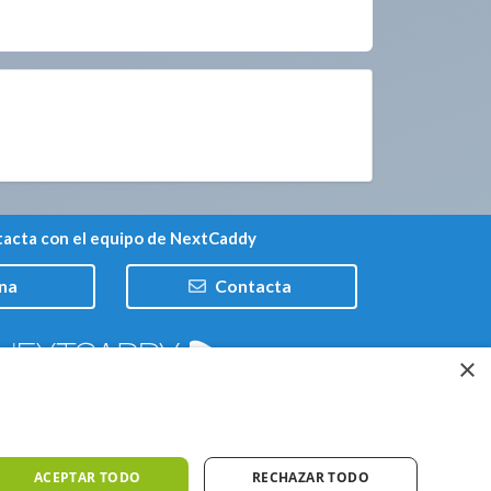
acta con el equipo de NextCaddy
na
Contacta
×
Trabaja con nosotros
ACEPTAR TODO
RECHAZAR TODO