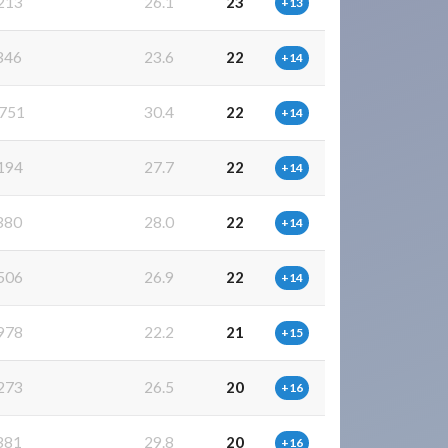
213
26.1
23
+13
346
23.6
22
+14
751
30.4
22
+14
194
27.7
22
+14
380
28.0
22
+14
506
26.9
22
+14
978
22.2
21
+15
273
26.5
20
+16
381
29.8
20
+16