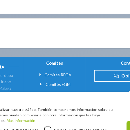
Comités
Cont
ÍA
Comités RFGA
ordoba
Opi
Huelva
Comités FGM
Malaga
ranada
VANTE
analizar nuestro tráfico. También compartimos información sobre su
quienes pueden combinarla con otra información que les haya
 MADRID
ios.
Más información