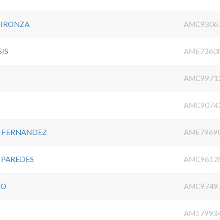
GIRONZA
AMC9306
IS
AME7360
AMC9971
AMC9074
A FERNANDEZ
AME7969
 PAREDES
AMC9612
HO
AMC9749
O
AM17993