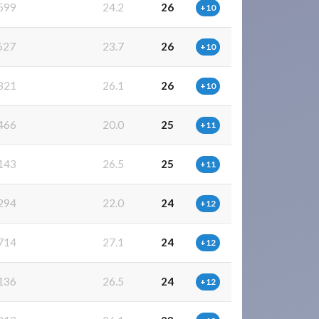
599
24.2
26
+10
627
23.7
26
+10
321
26.1
26
+10
466
20.0
25
+11
143
26.5
25
+11
294
22.0
24
+12
714
27.1
24
+12
136
26.5
24
+12