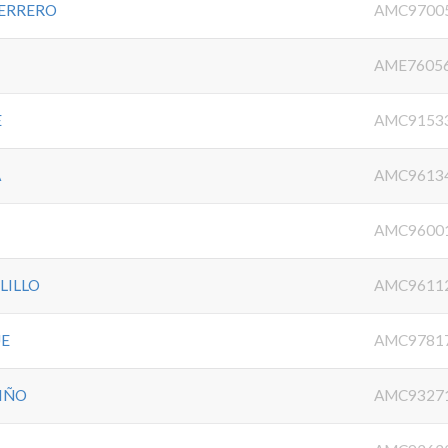
ERRERO
AMC9700
AME7605
E
AMC9153
A
AMC9613
AMC9600
LILLO
AMC9611
UE
AMC9781
RIÑO
AMC9327