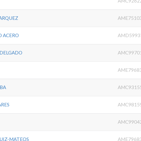
AMC9262
ARQUEZ
AME7510
O ACERO
AMD5993
 DELGADO
AMC9970
O
AME7968
LBA
AMC9315
ARES
AMC9815
AMC9904
RUIZ-MATEOS
AME7968