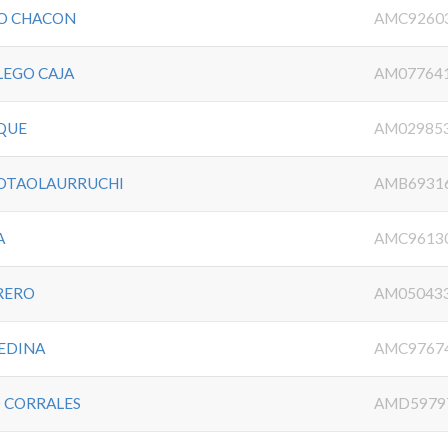
O CHACON
AMC9260
LEGO CAJA
AM07764
QUE
AM02985
 OTAOLAURRUCHI
AMB6931
A
AMC9613
RERO
AM05043
EDINA
AMC9767
 CORRALES
AMD5979