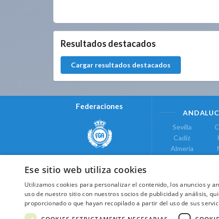
5.9.40.0
Resultados destacados
Cargar resultados destacados
Federaciones
ANDALUC
Sevilla
C
Cadiz
Almeria
Real Federación Andaluza de
Jaen
G
Golf
Ese sitio web utiliza cookies
ÁREA DE LE
Utilizamos cookies para personalizar el contenido, los anuncios y 
Valencia
uso de nuestro sitio con nuestros socios de publicidad y análisis, 
COMUNIDAD DE
proporcionado o que hayan recopilado a partir del uso de sus servic
Federación de Golf de Madrid
Madrid