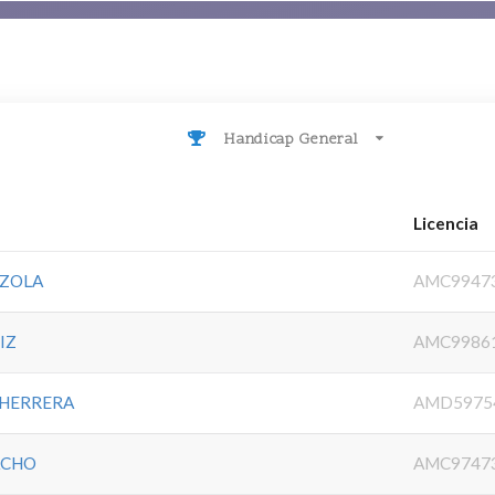
Handicap General
Licencia
AZOLA
AMC9947
IZ
AMC9986
 HERRERA
AMD5975
ACHO
AMC9747