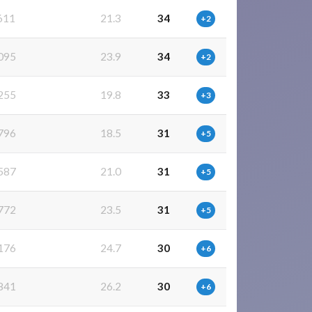
611
21.3
34
+2
095
23.9
34
+2
255
19.8
33
+3
796
18.5
31
+5
587
21.0
31
+5
772
23.5
31
+5
176
24.7
30
+6
841
26.2
30
+6