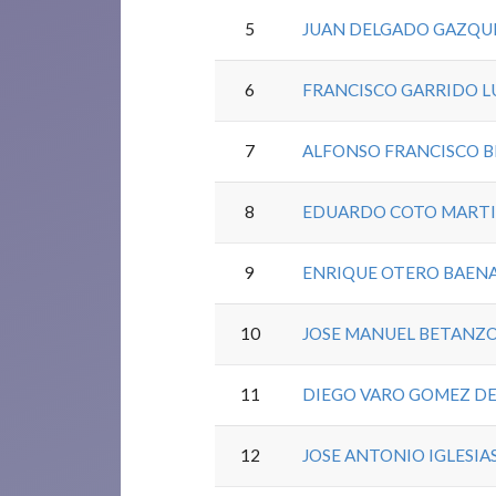
5
JUAN DELGADO GAZQU
6
FRANCISCO GARRIDO 
7
ALFONSO FRANCISCO 
8
EDUARDO COTO MART
9
ENRIQUE OTERO BAEN
10
JOSE MANUEL BETANZO
11
DIEGO VARO GOMEZ DE
12
JOSE ANTONIO IGLESI