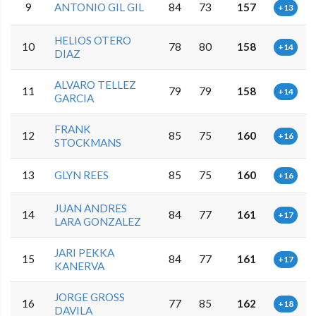
9
ANTONIO GIL GIL
84
73
157
+13
HELIOS OTERO
10
78
80
158
+14
DIAZ
ALVARO TELLEZ
11
79
79
158
+14
GARCIA
FRANK
12
85
75
160
+16
STOCKMANS
13
GLYN REES
85
75
160
+16
JUAN ANDRES
14
84
77
161
+17
LARA GONZALEZ
JARI PEKKA
15
84
77
161
+17
KANERVA
JORGE GROSS
16
77
85
162
+18
DAVILA