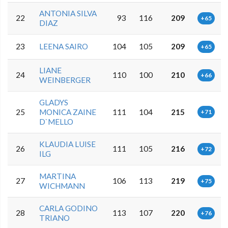
ANTONIA SILVA
22
93
116
209
+65
DIAZ
23
LEENA SAIRO
104
105
209
+65
LIANE
24
110
100
210
+66
WEINBERGER
GLADYS
25
MONICA ZAINE
111
104
215
+71
D`MELLO
KLAUDIA LUISE
26
111
105
216
+72
ILG
MARTINA
27
106
113
219
+75
WICHMANN
CARLA GODINO
28
113
107
220
+76
TRIANO