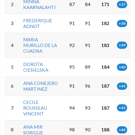
MINNA
2
87
84
171
+27
KAARNALAHTI
FREDERIQUE
3
91
91
182
+38
ADNOT
MARIA
4
MURILLO DE LA
92
91
183
+39
CUADRA
DOROTA
5
95
89
184
+40
CIESIELSKA
ANA CONEJERO
6
91
96
187
+43
MARTINEZ
CECILE
7
ROUSSEAU
94
93
187
+43
VINCENT
ANA MIR
8
98
90
188
+44
SORIGUE