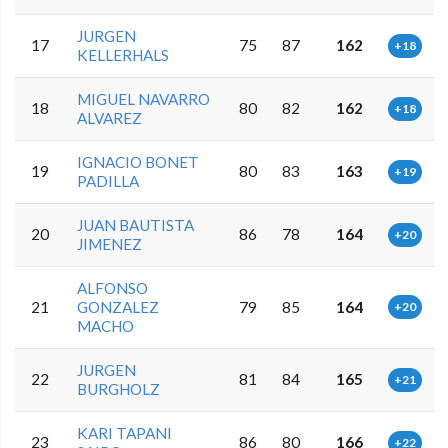
JURGEN
17
75
87
162
+18
KELLERHALS
MIGUEL NAVARRO
18
80
82
162
+18
ALVAREZ
IGNACIO BONET
19
80
83
163
+19
PADILLA
JUAN BAUTISTA
20
86
78
164
+20
JIMENEZ
ALFONSO
21
GONZALEZ
79
85
164
+20
MACHO
JURGEN
22
81
84
165
+21
BURGHOLZ
KARI TAPANI
23
86
80
166
+22