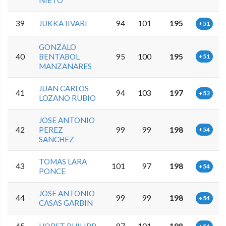
39
JUKKA IIVARI
94
101
195
+51
GONZALO
40
BENTABOL
95
100
195
+51
MANZANARES
JUAN CARLOS
41
94
103
197
+53
LOZANO RUBIO
JOSE ANTONIO
42
PEREZ
99
99
198
+54
SANCHEZ
TOMAS LARA
43
101
97
198
+54
PONCE
JOSE ANTONIO
44
99
99
198
+54
CASAS GARBIN
45
HORST PHILIPP
97
101
198