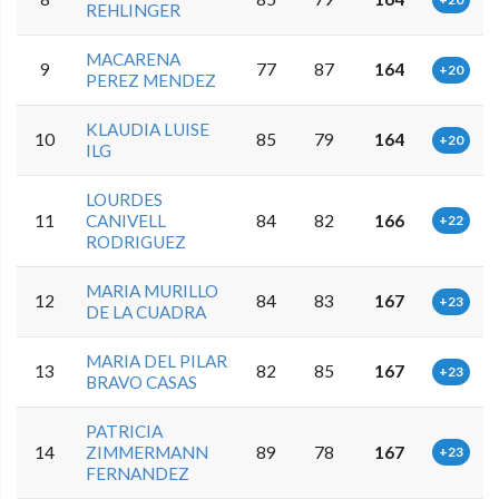
REHLINGER
MACARENA
9
77
87
164
+20
PEREZ MENDEZ
KLAUDIA LUISE
10
85
79
164
+20
ILG
LOURDES
11
CANIVELL
84
82
166
+22
RODRIGUEZ
MARIA MURILLO
12
84
83
167
+23
DE LA CUADRA
MARIA DEL PILAR
13
82
85
167
+23
BRAVO CASAS
PATRICIA
14
ZIMMERMANN
89
78
167
+23
FERNANDEZ