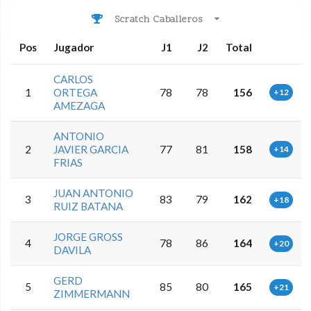
Scratch Caballeros
Pos
Jugador
J1
J2
Total
CARLOS
1
ORTEGA
78
78
156
+12
AMEZAGA
ANTONIO
2
JAVIER GARCIA
77
81
158
+14
FRIAS
JUAN ANTONIO
3
83
79
162
+18
RUIZ BATANA
JORGE GROSS
4
78
86
164
+20
DAVILA
GERD
5
85
80
165
+21
ZIMMERMANN