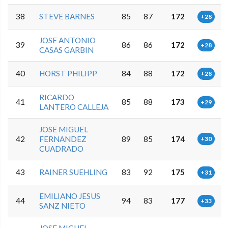
38
STEVE BARNES
85
87
172
+28
JOSE ANTONIO
39
86
86
172
+28
CASAS GARBIN
40
HORST PHILIPP
84
88
172
+28
RICARDO
41
85
88
173
+29
LANTERO CALLEJA
JOSE MIGUEL
42
FERNANDEZ
89
85
174
+30
CUADRADO
43
RAINER SUEHLING
83
92
175
+31
EMILIANO JESUS
44
94
83
177
+33
SANZ NIETO
JOSE MIGUEL