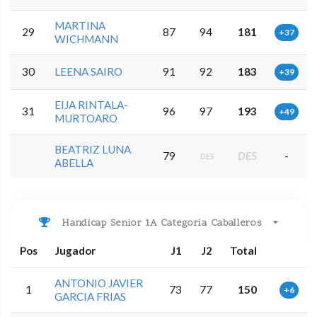
MARTINA
29
87
94
181
+37
WICHMANN
30
LEENA SAIRO
91
92
183
+39
EIJA RINTALA-
31
96
97
193
+49
MURTOARO
BEATRIZ LUNA
79
DES
-
DES
ABELLA
Handicap Senior 1A Categoria Caballeros
Pos
Jugador
J1
J2
Total
ANTONIO JAVIER
1
73
77
150
+6
GARCIA FRIAS