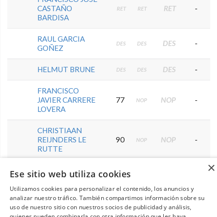
CASTAÑO
RET
-
RET
RET
BARDISA
RAUL GARCIA
DES
-
DES
DES
GOÑEZ
HELMUT BRUNE
DES
-
DES
DES
FRANCISCO
JAVIER CARRERE
77
NOP
-
NOP
LOVERA
CHRISTIAAN
REIJNDERS LE
90
NOP
-
NOP
RUTTE
×
Ese sitio web utiliza cookies
Utilizamos cookies para personalizar el contenido, los anuncios y
Handicap Senior 2A Categoria Caballeros
analizar nuestro tráfico. También compartimos información sobre su
uso de nuestro sitio con nuestros socios de publicidad y análisis,
Pos
Jugador
J1
J2
Total
quienes pueden combinarla con otra información que les haya