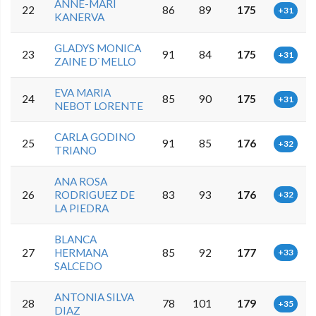
ANNE-MARI
22
86
89
175
+31
KANERVA
GLADYS MONICA
23
91
84
175
+31
ZAINE D`MELLO
EVA MARIA
24
85
90
175
+31
NEBOT LORENTE
CARLA GODINO
25
91
85
176
+32
TRIANO
ANA ROSA
26
RODRIGUEZ DE
83
93
176
+32
LA PIEDRA
BLANCA
27
HERMANA
85
92
177
+33
SALCEDO
ANTONIA SILVA
28
78
101
179
+35
DIAZ