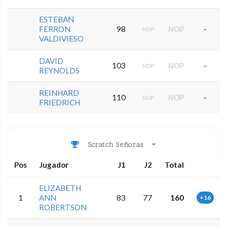
ESTEBAN
FERRON
98
NOP
-
NOP
VALDIVIESO
DAVID
103
NOP
-
NOP
REYNOLDS
REINHARD
110
NOP
-
NOP
FRIEDRICH
Scratch Señoras
Pos
Jugador
J1
J2
Total
ELIZABETH
1
ANN
83
77
160
+16
ROBERTSON