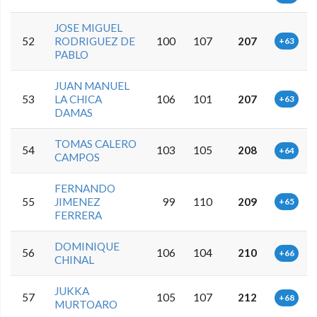
JOSE MIGUEL
52
RODRIGUEZ DE
100
107
207
+63
PABLO
JUAN MANUEL
53
LA CHICA
106
101
207
+63
DAMAS
TOMAS CALERO
54
103
105
208
+64
CAMPOS
FERNANDO
55
JIMENEZ
99
110
209
+65
FERRERA
DOMINIQUE
56
106
104
210
+66
CHINAL
JUKKA
57
105
107
212
+68
MURTOARO