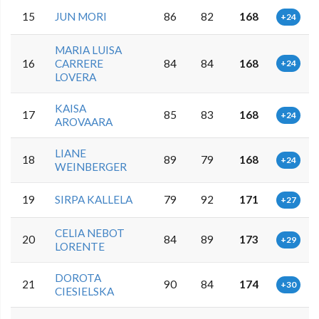
15
JUN MORI
86
82
168
+24
MARIA LUISA
16
CARRERE
84
84
168
+24
LOVERA
KAISA
17
85
83
168
+24
AROVAARA
LIANE
18
89
79
168
+24
WEINBERGER
19
SIRPA KALLELA
79
92
171
+27
CELIA NEBOT
20
84
89
173
+29
LORENTE
DOROTA
21
90
84
174
+30
CIESIELSKA