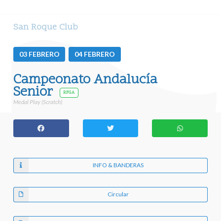
San Roque Club
03
FEBRERO
04
FEBRERO
Campeonato Andalucía
Senior
RFGA
Medal Play (Scratch)
INFO & BANDERAS
Circular