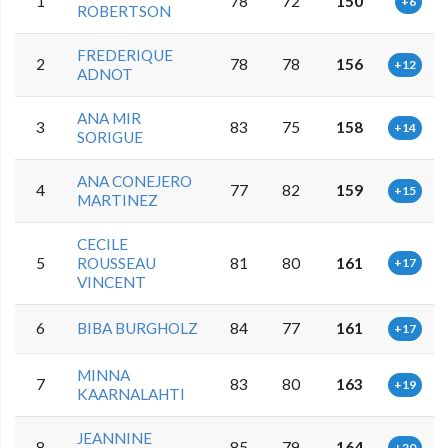
1
78
72
150
+6
ROBERTSON
FREDERIQUE
2
78
78
156
+12
ADNOT
ANA MIR
3
83
75
158
+14
SORIGUE
ANA CONEJERO
4
77
82
159
+15
MARTINEZ
CECILE
5
ROUSSEAU
81
80
161
+17
VINCENT
6
BIBA BURGHOLZ
84
77
161
+17
MINNA
7
83
80
163
+19
KAARNALAHTI
JEANNINE
8
85
79
164
+20