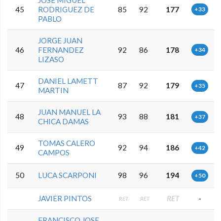
45
RODRIGUEZ DE
85
92
177
+33
PABLO
JORGE JUAN
46
FERNANDEZ
92
86
178
+34
LIZASO
DANIEL LAMETT
47
87
92
179
+35
MARTIN
JUAN MANUEL LA
48
93
88
181
+37
CHICA DAMAS
TOMAS CALERO
49
92
94
186
+42
CAMPOS
50
LUCA SCARPONI
98
96
194
+50
JAVIER PINTOS
RET
-
RET
RET
FRANCISCO JOSE