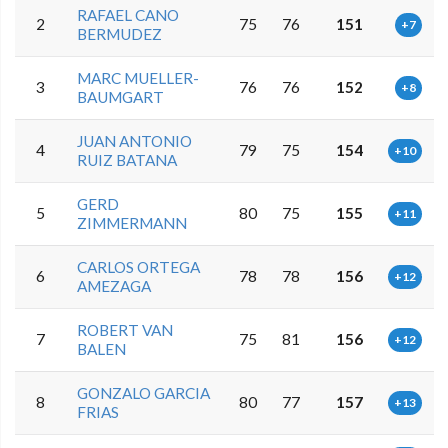
RAFAEL CANO
2
75
76
151
+7
BERMUDEZ
MARC MUELLER-
3
76
76
152
+8
BAUMGART
JUAN ANTONIO
4
79
75
154
+10
RUIZ BATANA
GERD
5
80
75
155
+11
ZIMMERMANN
CARLOS ORTEGA
6
78
78
156
+12
AMEZAGA
ROBERT VAN
7
75
81
156
+12
BALEN
GONZALO GARCIA
8
80
77
157
+13
FRIAS