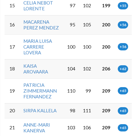
CELIA NEBOT
15
97
102
199
+55
LORENTE
MACARENA
16
95
105
200
+56
PEREZ MENDEZ
MARIA LUISA
17
CARRERE
100
100
200
+56
LOVERA
KAISA
18
104
102
206
+62
AROVAARA
PATRICIA
19
ZIMMERMANN
110
99
209
+65
FERNANDEZ
20
SIRPA KALLELA
98
111
209
+65
ANNE-MARI
21
103
106
209
+65
KANERVA