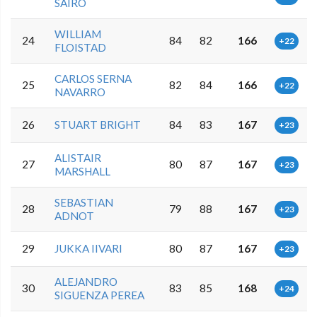
SAIRO
WILLIAM
24
84
82
166
+22
FLOISTAD
CARLOS SERNA
25
82
84
166
+22
NAVARRO
26
STUART BRIGHT
84
83
167
+23
ALISTAIR
27
80
87
167
+23
MARSHALL
SEBASTIAN
28
79
88
167
+23
ADNOT
29
JUKKA IIVARI
80
87
167
+23
ALEJANDRO
30
83
85
168
+24
SIGUENZA PEREA