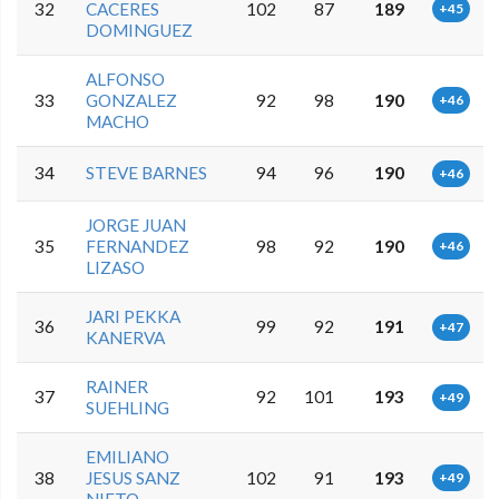
32
CACERES
102
87
189
+45
DOMINGUEZ
ALFONSO
33
GONZALEZ
92
98
190
+46
MACHO
34
STEVE BARNES
94
96
190
+46
JORGE JUAN
35
FERNANDEZ
98
92
190
+46
LIZASO
JARI PEKKA
36
99
92
191
+47
KANERVA
RAINER
37
92
101
193
+49
SUEHLING
EMILIANO
38
JESUS SANZ
102
91
193
+49
NIETO