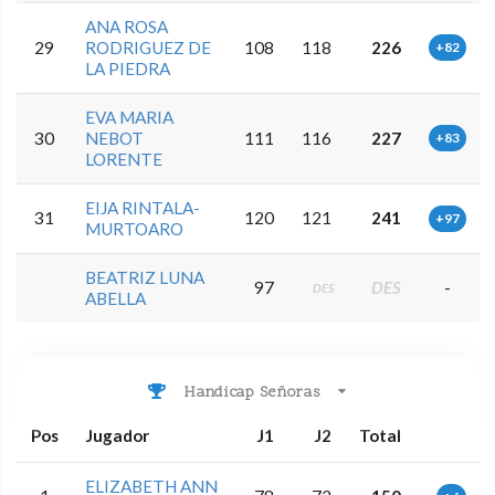
ANA ROSA
29
RODRIGUEZ DE
108
118
226
+82
LA PIEDRA
EVA MARIA
30
NEBOT
111
116
227
+83
LORENTE
EIJA RINTALA-
31
120
121
241
+97
MURTOARO
BEATRIZ LUNA
97
DES
-
DES
ABELLA
Handicap Señoras
Pos
Jugador
J1
J2
Total
ELIZABETH ANN