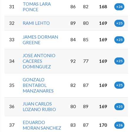
TOMAS LARA
31
86
82
168
+24
PONCE
32
RAMI LEHTO
89
80
169
+25
JAMES DORMAN
33
84
85
169
+25
GREENE
JOSE ANTONIO
34
CACERES
92
77
169
+25
DOMINGUEZ
GONZALO
35
BENTABOL
82
87
169
+25
MANZANARES
JUAN CARLOS
36
80
89
169
+25
LOZANO RUBIO
EDUARDO
37
83
87
170
+26
MORAN SANCHEZ