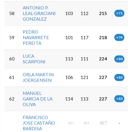
ANTONIO P.
58
LEAL-GRACIANI
103
112
215
+71
GONZALEZ
PEDRO
59
NAVARRETE
101
117
218
+74
PEREITA
LUCA
60
113
111
224
+80
SCARPONI
ORLA MARTIN
61
106
121
227
+83
JOERGENSEN
MANUEL
62
GARCIA DE LA
114
113
227
+83
OLIVA
FRANCISCO
JOSE CASTAÑO
RET
-
RET
RET
BARDISA