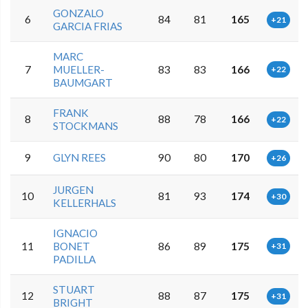
GONZALO
6
84
81
165
+21
GARCIA FRIAS
MARC
7
MUELLER-
83
83
166
+22
BAUMGART
FRANK
8
88
78
166
+22
STOCKMANS
9
GLYN REES
90
80
170
+26
JURGEN
10
81
93
174
+30
KELLERHALS
IGNACIO
11
BONET
86
89
175
+31
PADILLA
STUART
12
88
87
175
+31
BRIGHT