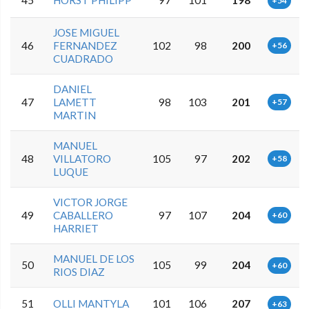
+54
JOSE MIGUEL
46
FERNANDEZ
102
98
200
+56
CUADRADO
DANIEL
47
LAMETT
98
103
201
+57
MARTIN
MANUEL
48
VILLATORO
105
97
202
+58
LUQUE
VICTOR JORGE
49
CABALLERO
97
107
204
+60
HARRIET
MANUEL DE LOS
50
105
99
204
+60
RIOS DIAZ
51
OLLI MANTYLA
101
106
207
+63