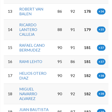
ROBERT VAN
13
86
92
178
+34
BALEN
RICARDO
14
LANTERO
88
91
179
+35
CALLEJA
RAFAEL CANO
15
90
91
181
+37
BERMUDEZ
16
RAMI LEHTO
95
86
181
+37
HELIOS OTERO
17
90
92
182
+38
DIAZ
MIGUEL
18
NAVARRO
90
92
182
+38
ALVAREZ
JUAN BAUTISTA
19
95
87
182
+38