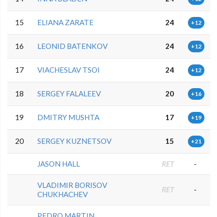
15
ELIANA ZARATE
24
+12
16
LEONID BATENKOV
24
+12
17
VIACHESLAV TSOI
24
+12
18
SERGEY FALALEEV
20
+16
19
DMITRY MUSHTA
17
+19
20
SERGEY KUZNETSOV
15
+21
JASON HALL
RET
-
VLADIMIR BORISOV
RET
-
CHUKHACHEV
PEDRO MARTIN