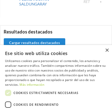
RET
-
SALDUNGARAY
5.9.42.1
Resultados destacados
Cargar resultados destacados
×
Ese sitio web utiliza cookies
Utilizamos cookies para personalizar el contenido, los anuncios y
analizar nuestro tráfico. También compartimos información sobre su
Contacta con el equipo de NextCaddy
uso de nuestro sitio con nuestros socios de publicidad y análisis,
quienes pueden combinarla con otra información que les haya
Opina
Contacta
proporcionado o que hayan recopilado a partir del uso de sus
servicios.
Más información
COOKIES ESTRICTAMENTE NECESARIAS
COOKIES DE RENDIMIENTO
Trabaja con nosotros