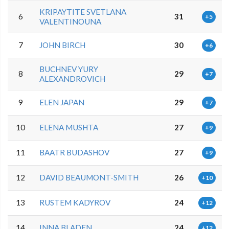
KRIPAYTITE SVETLANA
6
31
+5
VALENTINOUNA
7
JOHN BIRCH
30
+6
BUCHNEV YURY
8
29
+7
ALEXANDROVICH
9
ELEN JAPAN
29
+7
10
ELENA MUSHTA
27
+9
11
BAATR BUDASHOV
27
+9
12
DAVID BEAUMONT-SMITH
26
+10
13
RUSTEM KADYROV
24
+12
14
INNA BLADEN
24
+12