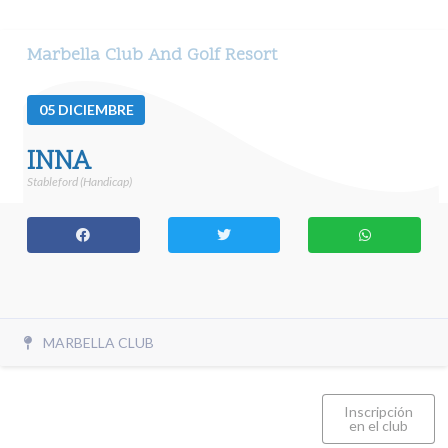
Marbella Club And Golf Resort
05
DICIEMBRE
INNA
Stableford (Handicap)
MARBELLA CLUB
Inscripción
en el club