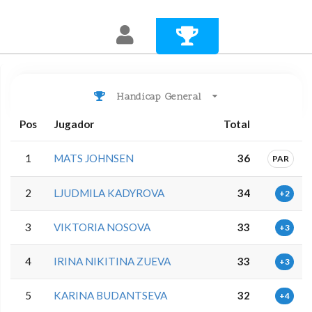
Handicap General
Pos
Jugador
Total
1
MATS JOHNSEN
36
PAR
2
LJUDMILA KADYROVA
34
+2
3
VIKTORIA NOSOVA
33
+3
4
IRINA NIKITINA ZUEVA
33
+3
5
KARINA BUDANTSEVA
32
+4