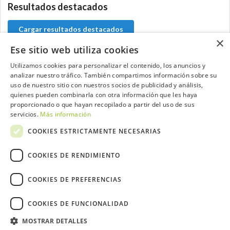
Resultados destacados
Cargar resultados destacados
×
Ese sitio web utiliza cookies
Utilizamos cookies para personalizar el contenido, los anuncios y
analizar nuestro tráfico. También compartimos información sobre su
Contacta con el equipo de NextCaddy
uso de nuestro sitio con nuestros socios de publicidad y análisis,
quienes pueden combinarla con otra información que les haya
Opina
Contacta
proporcionado o que hayan recopilado a partir del uso de sus
servicios.
Más información
COOKIES ESTRICTAMENTE NECESARIAS
COOKIES DE RENDIMIENTO
Trabaja con nosotros
COOKIES DE PREFERENCIAS
COOKIES DE FUNCIONALIDAD
MOSTRAR DETALLES
2026 ©NextCaddy.
Añade tu Widget NextCaddy