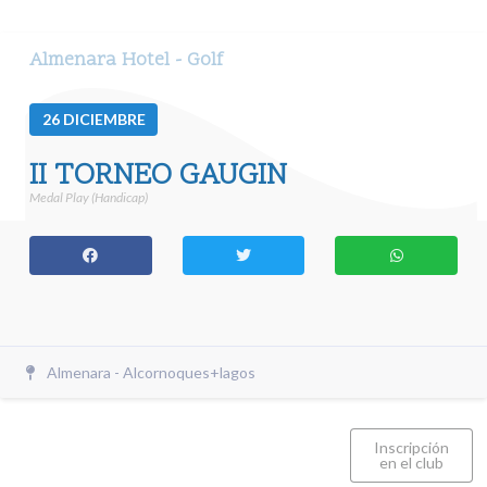
Almenara Hotel - Golf
26
DICIEMBRE
II TORNEO GAUGIN
Medal Play (Handicap)
Almenara - Alcornoques+lagos
Inscripción
en el club