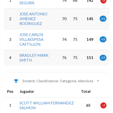
1
74
68
142
-2
SEGURA
JOSE ANTONIO
2
JIMENEZ
70
75
145
+1
RODRIGUEZ
JOSE CARLOS
3
VILLAESPESA
74
75
149
+5
CASTILLON
BRADLEY MARK
4
76
75
151
+7
SMITH
Scratch Clasificacion Categoria Absoluta
Pos
Jugador
Total
SCOTT WILLIAM FERNANDEZ
1
65
-7
SALMON