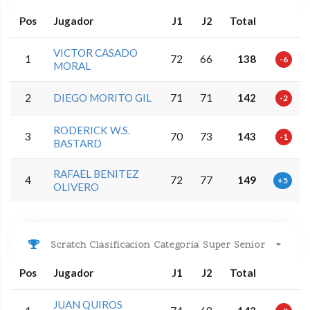
Pos
Jugador
J1
J2
Total
VICTOR CASADO
1
72
66
138
-6
MORAL
2
DIEGO MORITO GIL
71
71
142
-2
RODERICK W.S.
3
70
73
143
-1
BASTARD
RAFAEL BENITEZ
4
72
77
149
+5
OLIVERO
Scratch Clasificacion Categoria Super Senior
Pos
Jugador
J1
J2
Total
JUAN QUIROS