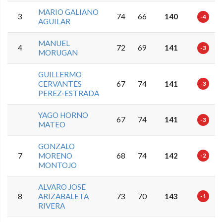
MARIO GALIANO
3
74
66
140
-4
AGUILAR
MANUEL
4
72
69
141
-3
MORUGAN
GUILLERMO
CERVANTES
67
74
141
-3
PEREZ-ESTRADA
YAGO HORNO
67
74
141
-3
MATEO
GONZALO
7
MORENO
68
74
142
-2
MONTOJO
ALVARO JOSE
8
ARIZABALETA
73
70
143
-1
RIVERA