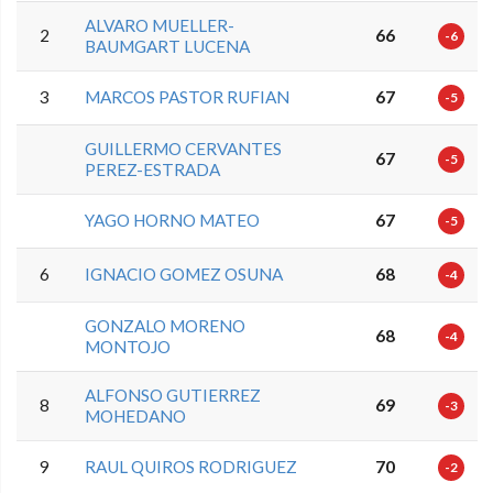
ALVARO MUELLER-
2
66
-6
BAUMGART LUCENA
3
MARCOS PASTOR RUFIAN
67
-5
GUILLERMO CERVANTES
67
-5
PEREZ-ESTRADA
YAGO HORNO MATEO
67
-5
6
IGNACIO GOMEZ OSUNA
68
-4
GONZALO MORENO
68
-4
MONTOJO
ALFONSO GUTIERREZ
8
69
-3
MOHEDANO
9
RAUL QUIROS RODRIGUEZ
70
-2