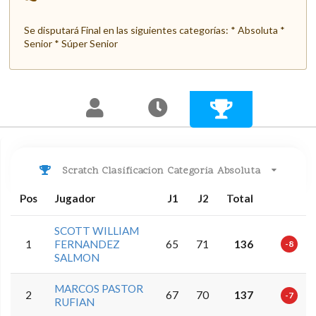
Se disputará Final en las siguientes categorías: * Absoluta *
Senior * Súper Senior
Scratch Clasificacion Categoria Absoluta
Pos
Jugador
J1
J2
Total
SCOTT WILLIAM
1
FERNANDEZ
65
71
136
-8
SALMON
MARCOS PASTOR
2
67
70
137
-7
RUFIAN