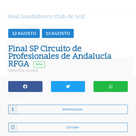
Real Guadalhorce Club de Golf
12
AGOSTO
13
AGOSTO
Final SP Circuito de
Profesionales de Andalucía
RFGA
RFGA
Medal Play (Scratch)
Información
Circular