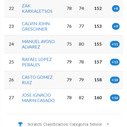
ZAK
22
78
74
152
+8
KARKALETSOS
CALVIN JOHN
23
76
77
153
+9
GRESCHNER
MANUEL AYOSO
24
75
80
155
+11
ALVAREZ
RAFAEL LOPEZ
25
79
78
157
+13
PERALES
CASTO GOMEZ
26
79
79
158
+14
RUIZ
JOSE IGNACIO
27
78
82
160
+16
MARIN CASADO
Scratch Clasificacion Categoria Senior