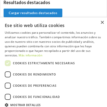
Resultados destacados
Cargar resultados destacados
×
Ese sitio web utiliza cookies
Utilizamos cookies para personalizar el contenido, los anuncios y
Contacta con el equipo de NextCaddy
analizar nuestro tráfico. También compartimos información sobre su
uso de nuestro sitio con nuestros socios de publicidad y análisis,
quienes pueden combinarla con otra información que les haya
Opina
Contacta
proporcionado o que hayan recopilado a partir del uso de sus
servicios.
Más información
COOKIES ESTRICTAMENTE NECESARIAS
COOKIES DE RENDIMIENTO
Trabaja con nosotros
COOKIES DE PREFERENCIAS
COOKIES DE FUNCIONALIDAD
2026 ©NextCaddy.
Añade tu Widget NextCaddy
MOSTRAR DETALLES