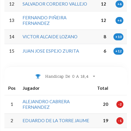
12
SALVADOR CORDERO VALLEJO
12
+6
FERNANDO PIÑEIRA
13
12
+6
FERNANDEZ
14
VICTOR ALCAIDE LOZANO
8
+10
15
JUAN JOSE ESPEJO ZURITA
6
+12
Handicap De 0 A 18,4
Pos
Jugador
Total
ALEJANDRO CABRERA
1
20
-2
FERNANDEZ
2
EDUARDO DE LA TORRE JAUME
19
-1