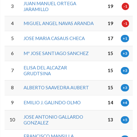
JUAN MANUEL ORTEGA
3
19
-1
JARAMILLO
4
MIGUEL ANGEL NAVAS ARANDA
19
-1
5
JOSE MARIA CASAUS CHECA
17
+1
6
Mª JOSE SANTIAGO SANCHEZ
15
+3
ELISA DEL ALCAZAR
7
15
+3
GRUDTSINA
8
ALBERTO SAAVEDRA AUBERT
15
+3
9
EMILIO J. GALINDO OLMO
14
+4
JOSE ANTONIO GALLARDO
10
13
+5
GONZALEZ
FRANCISCO MANSILLA