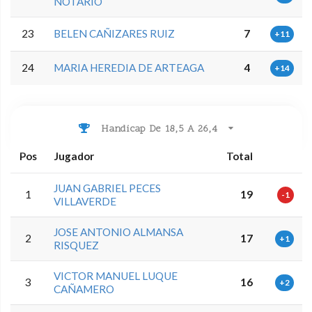
NOTARIO
23
BELEN CAÑIZARES RUIZ
7
+11
24
MARIA HEREDIA DE ARTEAGA
4
+14
Handicap De 18,5 A 26,4
Pos
Jugador
Total
JUAN GABRIEL PECES
1
19
-1
VILLAVERDE
JOSE ANTONIO ALMANSA
2
17
+1
RISQUEZ
VICTOR MANUEL LUQUE
3
16
+2
CAÑAMERO