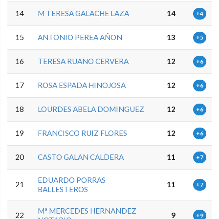
14
M TERESA GALACHE LAZA
14
+4
15
ANTONIO PEREA AÑON
13
+5
16
TERESA RUANO CERVERA
12
+6
17
ROSA ESPADA HINOJOSA
12
+6
18
LOURDES ABELA DOMINGUEZ
12
+6
19
FRANCISCO RUIZ FLORES
12
+6
20
CASTO GALAN CALDERA
11
+7
EDUARDO PORRAS
21
11
+7
BALLESTEROS
Mª MERCEDES HERNANDEZ
22
9
+9