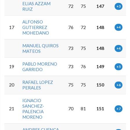
ELIAS AZZAM
72
75
147
+3
RUIZ
ALFONSO
17
GUTIERREZ
76
72
148
+4
MOHEDANO
MANUEL QUIROS
73
75
148
+4
MATEOS
PABLO MORENO
19
73
76
149
+5
GARRIDO
RAFAEL LOPEZ
20
75
75
150
+6
PERALES
IGNACIO
SANCHEZ-
21
70
81
151
+7
PALENCIA
MORENO
ANDRES CUENCA