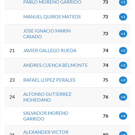
PABLO MORENO GARRIDO
73
+1
MANUEL QUIROS MATEOS
73
+1
JOSE IGNACIO MARIN
73
+1
CASADO
21
JAVIER GALLEGO RUEDA
74
+2
ANDRES CUENCA BELMONTE
74
+2
23
RAFAEL LOPEZ PERALES
75
+3
ALFONSO GUTIERREZ
24
76
+4
MOHEDANO
SALVADOR MORENO
76
+4
GARRIDO
ALEXANDER VICTOR
26
80
+8