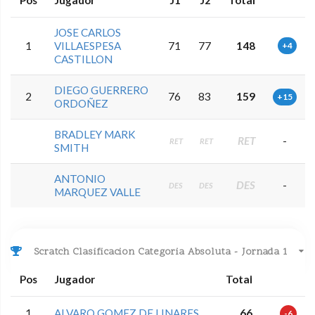
Pos
Jugador
J1
J2
Total
JOSE CARLOS
1
VILLAESPESA
71
77
148
+4
CASTILLON
DIEGO GUERRERO
2
76
83
159
+15
ORDOÑEZ
BRADLEY MARK
RET
-
RET
RET
SMITH
ANTONIO
DES
-
DES
DES
MARQUEZ VALLE
Scratch Clasificacion Categoria Absoluta - Jornada 1
Pos
Jugador
Total
1
ALVARO GOMEZ DE LINARES
66
-6