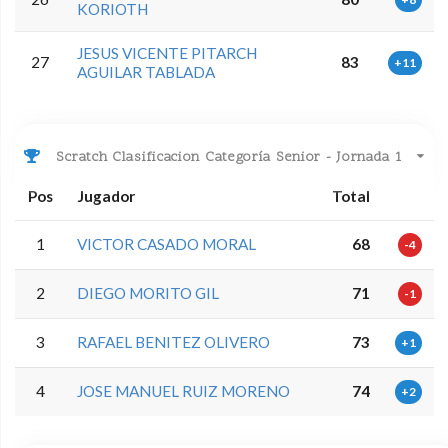
KORIOTH
JESUS VICENTE PITARCH
27
83
+11
AGUILAR TABLADA
Scratch Clasificacion Categoría Senior - Jornada 1
Pos
Jugador
Total
1
VICTOR CASADO MORAL
68
-4
2
DIEGO MORITO GIL
71
-1
3
RAFAEL BENITEZ OLIVERO
73
+1
4
JOSE MANUEL RUIZ MORENO
74
+2