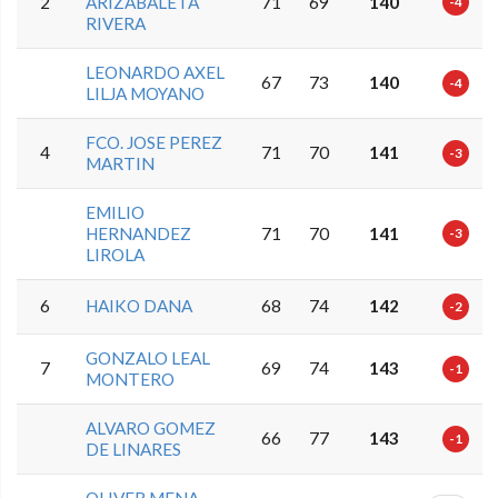
2
ARIZABALETA
71
69
140
-4
RIVERA
LEONARDO AXEL
67
73
140
-4
LILJA MOYANO
FCO. JOSE PEREZ
4
71
70
141
-3
MARTIN
EMILIO
HERNANDEZ
71
70
141
-3
LIROLA
6
HAIKO DANA
68
74
142
-2
GONZALO LEAL
7
69
74
143
-1
MONTERO
ALVARO GOMEZ
66
77
143
-1
DE LINARES
OLIVER MENA