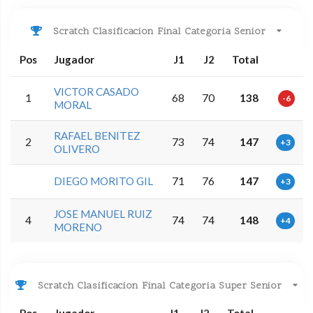
Scratch Clasificacion Final Categoria Senior
Pos
Jugador
J1
J2
Total
VICTOR CASADO
1
68
70
138
-6
MORAL
RAFAEL BENITEZ
2
73
74
147
+3
OLIVERO
DIEGO MORITO GIL
71
76
147
+3
JOSE MANUEL RUIZ
4
74
74
148
+4
MORENO
Scratch Clasificacion Final Categoria Super Senior