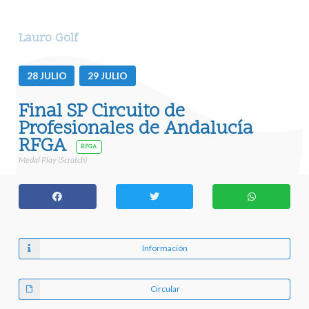
Lauro Golf
28
JULIO
29
JULIO
Final SP Circuito de
Profesionales de Andalucía
RFGA
RFGA
Medal Play (Scratch)
Información
Circular