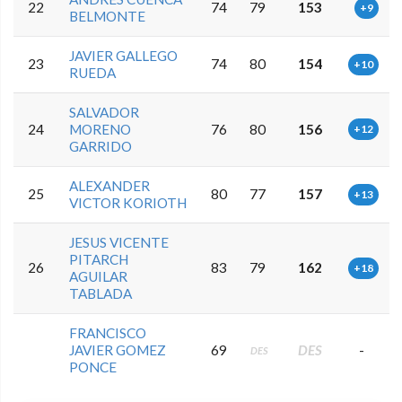
22
74
79
153
+9
BELMONTE
JAVIER GALLEGO
23
74
80
154
+10
RUEDA
SALVADOR
24
MORENO
76
80
156
+12
GARRIDO
ALEXANDER
25
80
77
157
+13
VICTOR KORIOTH
JESUS VICENTE
PITARCH
26
83
79
162
+18
AGUILAR
TABLADA
FRANCISCO
JAVIER GOMEZ
69
DES
-
DES
PONCE