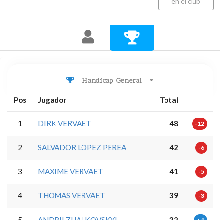
en el club
Handicap General
Pos
Jugador
Total
1
DIRK VERVAET
48
-12
2
SALVADOR LOPEZ PEREA
42
-6
3
MAXIME VERVAET
41
-5
4
THOMAS VERVAET
39
-3
5
ANDRII ZHALKOVSKYI
32
+4