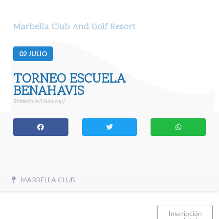
Marbella Club And Golf Resort
02
JULIO
TORNEO ESCUELA
BENAHAVIS
Stableford (Handicap)
MARBELLA CLUB
Inscripción