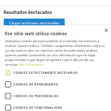
Resultados destacados
Cargar resultados destacados
×
Ese sitio web utiliza cookies
Utilizamos cookies para personalizar el contenido, los anuncios y
analizar nuestro tráfico. También compartimos información sobre su
Contacta con el equipo de NextCaddy
uso de nuestro sitio con nuestros socios de publicidad y análisis,
quienes pueden combinarla con otra información que les haya
Opina
Contacta
proporcionado o que hayan recopilado a partir del uso de sus
servicios.
Más información
COOKIES ESTRICTAMENTE NECESARIAS
COOKIES DE RENDIMIENTO
Trabaja con nosotros
COOKIES DE PREFERENCIAS
COOKIES DE FUNCIONALIDAD