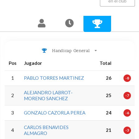
en el club
Handicap General
Pos
Jugador
Total
1
PABLO TORRES MARTINEZ
26
-8
ALEJANDRO LABROT-
2
25
-7
MORENO SANCHEZ
3
GONZALO CAZORLA PEREA
24
-6
CARLOS BENAVIDES
4
21
-3
ALMAGRO