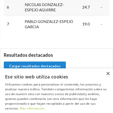
NICOLAS GONZALEZ-
6
24.7
-
ESPEJO AGUIRRE
PABLO GONZALEZ-ESPEJO
7
19.0
-
GARCIA
0.0.0
Resultados destacados
Cargar resultados destacados
×
Ese sitio web utiliza cookies
Utilizamos cookies para personalizar el contenido, los anuncios y
analizar nuestro tráfico. También compartimos información sobre su
Contacta con el equipo de NextCaddy
uso de nuestro sitio con nuestros socios de publicidad y análisis,
quienes pueden combinarla con otra información que les haya
Opina
Contacta
proporcionado o que hayan recopilado a partir del uso de sus
servicios.
Más información