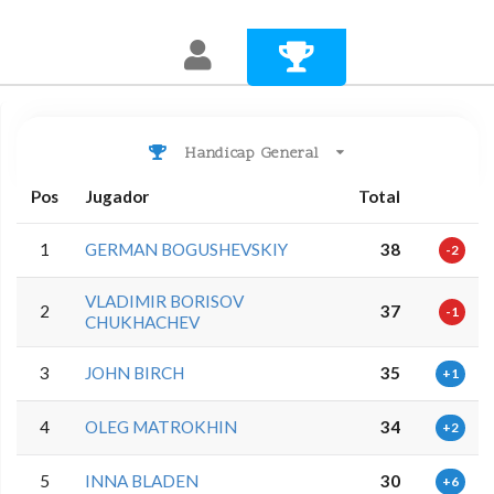
Handicap General
Pos
Jugador
Total
1
GERMAN BOGUSHEVSKIY
38
-2
VLADIMIR BORISOV
2
37
-1
CHUKHACHEV
3
JOHN BIRCH
35
+1
4
OLEG MATROKHIN
34
+2
5
INNA BLADEN
30
+6