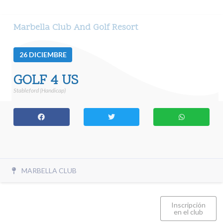
Marbella Club And Golf Resort
26
DICIEMBRE
GOLF 4 US
Stableford (Handicap)
MARBELLA CLUB
Inscripción
en el club