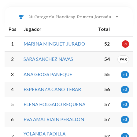
2ª Categoría Handicap Primera Jornada
Pos
Jugador
Total
1
MARINA MINGUET JURADO
52
-2
2
SARA SANCHEZ NAVAS
54
PAR
3
ANA GROSS PANEQUE
55
+1
4
ESPERANZA CANO TEBAR
56
+2
5
ELENA HOLGADO REQUENA
57
+3
6
EVA AMATRIAIN PERALLON
57
+3
YOLANDA PADILLA
7
57
+3