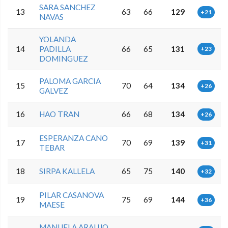
SARA SANCHEZ
13
63
66
129
+21
NAVAS
YOLANDA
14
PADILLA
66
65
131
+23
DOMINGUEZ
PALOMA GARCIA
15
70
64
134
+26
GALVEZ
16
HAO TRAN
66
68
134
+26
ESPERANZA CANO
17
70
69
139
+31
TEBAR
18
SIRPA KALLELA
65
75
140
+32
PILAR CASANOVA
19
75
69
144
+36
MAESE
MANUELA ARAUJO