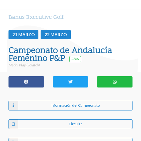
Banus Executive Golf
21
MARZO
22
MARZO
Campeonato de Andalucía
Femenino P&P
RFGA
Medal Play (Scratch)
Información del Campeonato
Circular