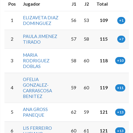
Pos
Jugador
J1
J2
Total
ELIZAVETA DIAZ
1
56
53
109
+1
DOMINGUEZ
PAULA JIMENEZ
2
57
58
115
+7
TIRADO
MARIA
3
RODRIGUEZ
58
60
118
+10
DOBLAS
OFELIA
GONZALEZ-
4
59
60
119
+11
CARRASCOSA
BENITEZ
ANA GROSS
5
62
59
121
+13
PANEQUE
LIS FERREIRO
6
60
61
121
+13