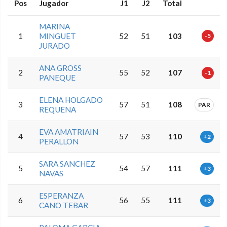
Pos
Jugador
J1
J2
Total
MARINA
1
MINGUET
52
51
103
-5
JURADO
ANA GROSS
2
55
52
107
-1
PANEQUE
ELENA HOLGADO
3
57
51
108
PAR
REQUENA
EVA AMATRIAIN
4
57
53
110
+2
PERALLON
SARA SANCHEZ
5
54
57
111
+3
NAVAS
ESPERANZA
6
56
55
111
+3
CANO TEBAR