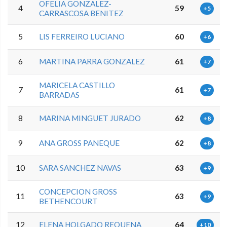
OFELIA GONZALEZ-
4
59
+5
CARRASCOSA BENITEZ
5
LIS FERREIRO LUCIANO
60
+6
6
MARTINA PARRA GONZALEZ
61
+7
MARICELA CASTILLO
7
61
+7
BARRADAS
8
MARINA MINGUET JURADO
62
+8
9
ANA GROSS PANEQUE
62
+8
10
SARA SANCHEZ NAVAS
63
+9
CONCEPCION GROSS
11
63
+9
BETHENCOURT
12
ELENA HOLGADO REQUENA
64
+10