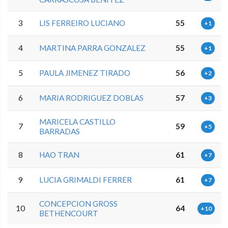
3
LIS FERREIRO LUCIANO
55
+1
4
MARTINA PARRA GONZALEZ
55
+1
5
PAULA JIMENEZ TIRADO
56
+2
6
MARIA RODRIGUEZ DOBLAS
57
+3
MARICELA CASTILLO
7
59
+5
BARRADAS
8
HAO TRAN
61
+7
9
LUCIA GRIMALDI FERRER
61
+7
CONCEPCION GROSS
10
64
+10
BETHENCOURT