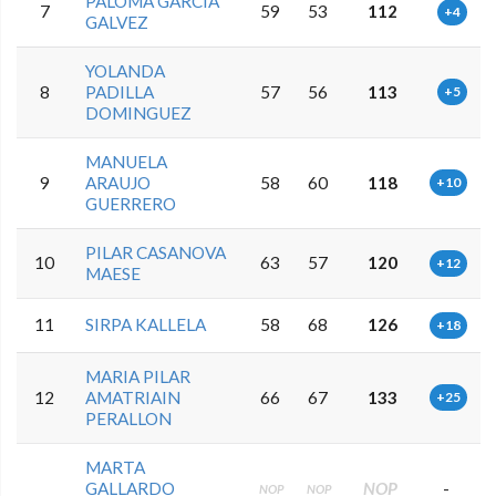
PALOMA GARCIA
7
59
53
112
+4
GALVEZ
YOLANDA
8
PADILLA
57
56
113
+5
DOMINGUEZ
MANUELA
9
ARAUJO
58
60
118
+10
GUERRERO
PILAR CASANOVA
10
63
57
120
+12
MAESE
11
SIRPA KALLELA
58
68
126
+18
MARIA PILAR
12
AMATRIAIN
66
67
133
+25
PERALLON
MARTA
GALLARDO
NOP
-
NOP
NOP