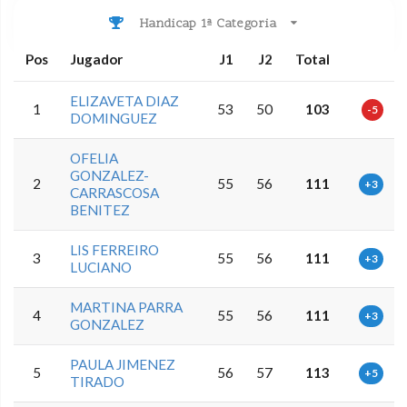
Handicap 1ª Categoria
Pos
Jugador
J1
J2
Total
ELIZAVETA DIAZ
1
53
50
103
-5
DOMINGUEZ
OFELIA
GONZALEZ-
2
55
56
111
+3
CARRASCOSA
BENITEZ
LIS FERREIRO
3
55
56
111
+3
LUCIANO
MARTINA PARRA
4
55
56
111
+3
GONZALEZ
PAULA JIMENEZ
5
56
57
113
+5
TIRADO