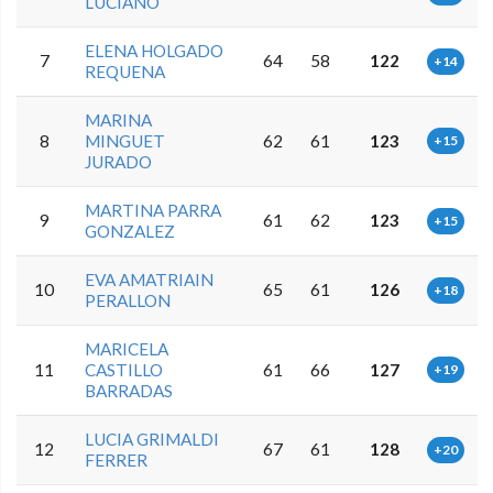
LUCIANO
ELENA HOLGADO
7
64
58
122
+14
REQUENA
MARINA
8
MINGUET
62
61
123
+15
JURADO
MARTINA PARRA
9
61
62
123
+15
GONZALEZ
EVA AMATRIAIN
10
65
61
126
+18
PERALLON
MARICELA
11
CASTILLO
61
66
127
+19
BARRADAS
LUCIA GRIMALDI
12
67
61
128
+20
FERRER