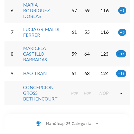
MARIA
6
RODRIGUEZ
57
59
116
+8
DOBLAS
LUCIA GRIMALDI
7
61
55
116
+8
FERRER
MARICELA
8
CASTILLO
59
64
123
+15
BARRADAS
9
HAO TRAN
61
63
124
+16
CONCEPCION
GROSS
NOP
-
NOP
NOP
BETHENCOURT
Handicap 2ª Categoría