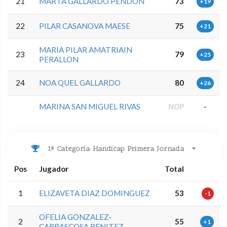
21
MARTA GALLARDO PENDON
73
+19
22
PILAR CASANOVA MAESE
75
+21
MARIA PILAR AMATRIAIN
23
79
+25
PERALLON
24
NOA QUEL GALLARDO
80
+26
MARINA SAN MIGUEL RIVAS
NOP
-
1ª Categoría Handicap Primera Jornada
Pos
Jugador
Total
1
ELIZAVETA DIAZ DOMINGUEZ
53
-1
OFELIA GONZALEZ-
2
55
+1
CARRASCOSA BENITEZ