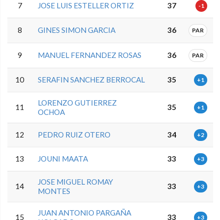
7
JOSE LUIS ESTELLER ORTIZ
37
-1
8
GINES SIMON GARCIA
36
PAR
9
MANUEL FERNANDEZ ROSAS
36
PAR
10
SERAFIN SANCHEZ BERROCAL
35
+1
LORENZO GUTIERREZ
11
35
+1
OCHOA
12
PEDRO RUIZ OTERO
34
+2
13
JOUNI MAATA
33
+3
JOSE MIGUEL ROMAY
14
33
+3
MONTES
JUAN ANTONIO PARGAÑA
15
33
+3