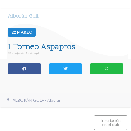
Alborán Golf
22
MARZO
I Torneo Aspapros
Stableford (Handicap)
ALBORÁN GOLF - Alborán
Inscripción
en el club