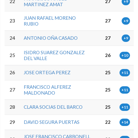
22
27
+9
MARTINEZ AMAT
JUAN RAFAEL MORENO
23
27
+9
RUBIO
24
ANTONIO OÑA CASADO
27
+9
ISIDRO SUAREZ GONZALEZ
25
26
+10
DEL VALLE
26
JOSE ORTEGA PEREZ
25
+11
FRANCISCO ALFEREZ
27
25
+11
MALDONADO
28
CLARA SOCIAS DEL BARCO
25
+11
29
DAVID SEGURA PUERTAS
22
+14
JOSE FRANCISCO CARBONELL