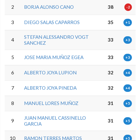
2
BORJA ALONSO CANO
38
-2
3
DIEGO SALAS CAPARROS
35
+1
STEFAN ALESSANDRO VOGT
4
33
+3
SANCHEZ
5
JOSE MARIA MUÑOZ EGEA
33
+3
6
ALBERTO JOYA LUPION
32
+4
7
ALBERTO JOYA PINEDA
32
+4
8
MANUEL LORES MUÑOZ
31
+5
JUAN MANUEL CASSINELLO
9
31
+5
GARCIA
10
RAMON TERRES MARTOS
31
+5