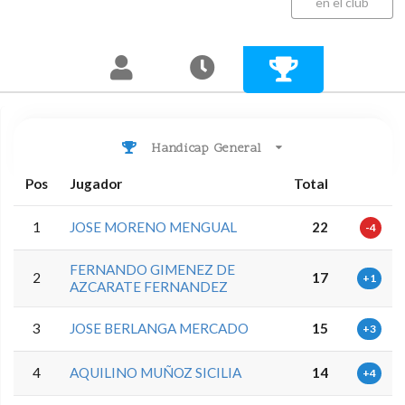
en el club
Handicap General
Pos
Jugador
Total
1
JOSE MORENO MENGUAL
22
-4
FERNANDO GIMENEZ DE
2
17
+1
AZCARATE FERNANDEZ
3
JOSE BERLANGA MERCADO
15
+3
4
AQUILINO MUÑOZ SICILIA
14
+4