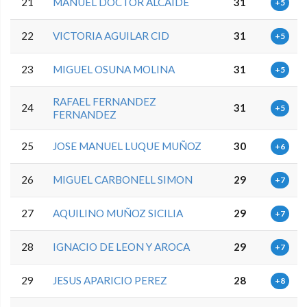
21
MANUEL DOCTOR ALCAIDE
31
+5
22
VICTORIA AGUILAR CID
31
+5
23
MIGUEL OSUNA MOLINA
31
+5
RAFAEL FERNANDEZ
24
31
+5
FERNANDEZ
25
JOSE MANUEL LUQUE MUÑOZ
30
+6
26
MIGUEL CARBONELL SIMON
29
+7
27
AQUILINO MUÑOZ SICILIA
29
+7
28
IGNACIO DE LEON Y AROCA
29
+7
29
JESUS APARICIO PEREZ
28
+8