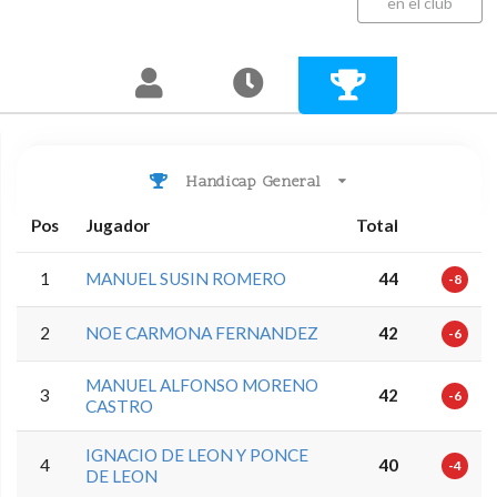
en el club
Handicap General
Pos
Jugador
Total
1
MANUEL SUSIN ROMERO
44
-8
2
NOE CARMONA FERNANDEZ
42
-6
MANUEL ALFONSO MORENO
3
42
-6
CASTRO
IGNACIO DE LEON Y PONCE
4
40
-4
DE LEON