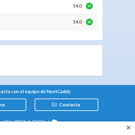
54.0
19
54.0
20
acta con el equipo de NextCaddy
na
Contacta
×