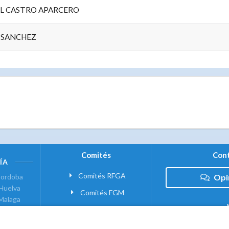
L CASTRO APARCERO
 SANCHEZ
Comités
Cont
ÍA
Comités RFGA
ordoba
Opi
Huelva
Comités FGM
Malaga
ranada
VANTE