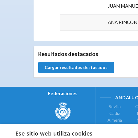
JUAN MANUE
ANA RINCON
0.0.0
Resultados destacados
Cargar resultados destacados
Federaciones
ANDALUC
Sevilla
C
Cadiz
Almeria
Real Federación Andaluza de
Jaen
G
Golf
Ese sitio web utiliza cookies
ÁREA DE LE