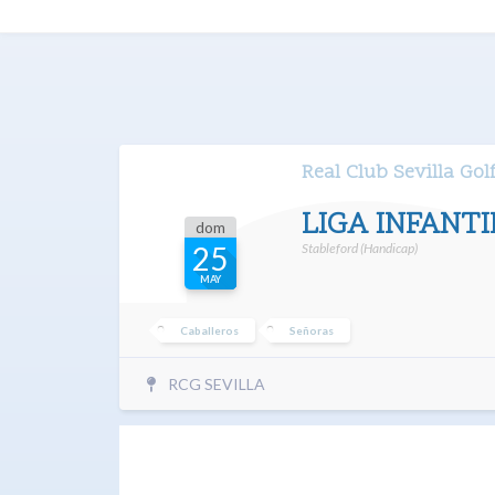
Real Club Sevilla Gol
LIGA INFANTI
dom
Stableford (Handicap)
25
MAY
Caballeros
Señoras
RCG SEVILLA