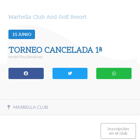
Marbella Club And Golf Resort
15
JUNIO
TORNEO CANCELADA 1ª
Medal Play (Handicap)
MARBELLA CLUB
Inscripción
en el club