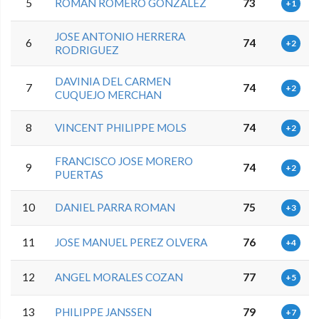
5
ROMAN ROMERO GONZALEZ
73
+1
JOSE ANTONIO HERRERA
6
74
+2
RODRIGUEZ
DAVINIA DEL CARMEN
7
74
+2
CUQUEJO MERCHAN
8
VINCENT PHILIPPE MOLS
74
+2
FRANCISCO JOSE MORERO
9
74
+2
PUERTAS
10
DANIEL PARRA ROMAN
75
+3
11
JOSE MANUEL PEREZ OLVERA
76
+4
12
ANGEL MORALES COZAN
77
+5
13
PHILIPPE JANSSEN
79
+7