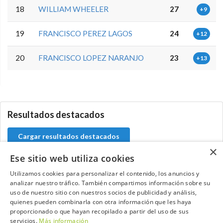
18
WILLIAM WHEELER
27
+9
19
FRANCISCO PEREZ LAGOS
24
+12
20
FRANCISCO LOPEZ NARANJO
23
+13
5.9.46.1
Resultados destacados
Cargar resultados destacados
×
Ese sitio web utiliza cookies
Utilizamos cookies para personalizar el contenido, los anuncios y
analizar nuestro tráfico. También compartimos información sobre su
Contacta con el equipo de NextCaddy
uso de nuestro sitio con nuestros socios de publicidad y análisis,
quienes pueden combinarla con otra información que les haya
Opina
Contacta
proporcionado o que hayan recopilado a partir del uso de sus
servicios.
Más información