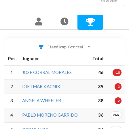
en el club
Handicap General
Pos
Jugador
Total
1
JOSE CORRAL MORALES
46
-10
2
DIETMAR KACNIK
39
-3
3
ANGELA WHEELER
38
-2
4
PABLO MORENO GARRIDO
36
PAR