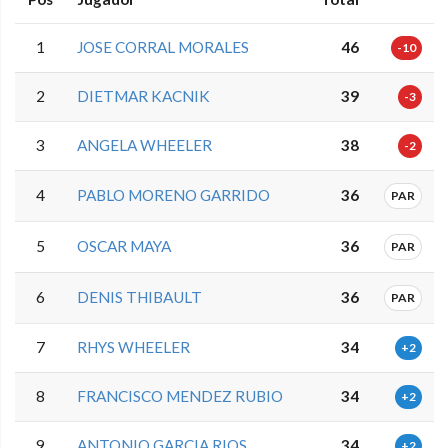
1
JOSE CORRAL MORALES
46
-10
2
DIETMAR KACNIK
39
-3
3
ANGELA WHEELER
38
-2
4
PABLO MORENO GARRIDO
36
PAR
5
OSCAR MAYA
36
PAR
6
DENIS THIBAULT
36
PAR
7
RHYS WHEELER
34
+2
8
FRANCISCO MENDEZ RUBIO
34
+2
9
ANTONIO GARCIA RIOS
34
+2