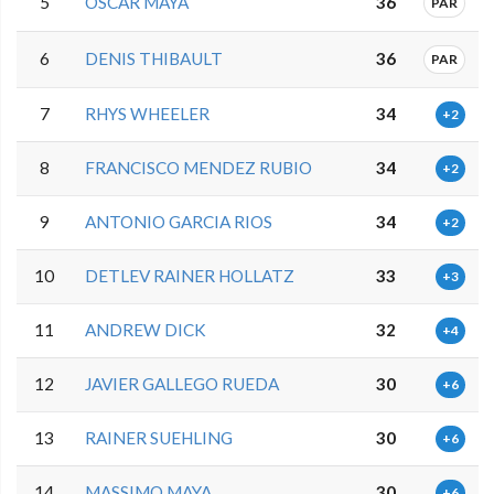
5
OSCAR MAYA
36
PAR
6
DENIS THIBAULT
36
PAR
7
RHYS WHEELER
34
+2
8
FRANCISCO MENDEZ RUBIO
34
+2
9
ANTONIO GARCIA RIOS
34
+2
10
DETLEV RAINER HOLLATZ
33
+3
11
ANDREW DICK
32
+4
12
JAVIER GALLEGO RUEDA
30
+6
13
RAINER SUEHLING
30
+6
14
MASSIMO MAYA
30
+6